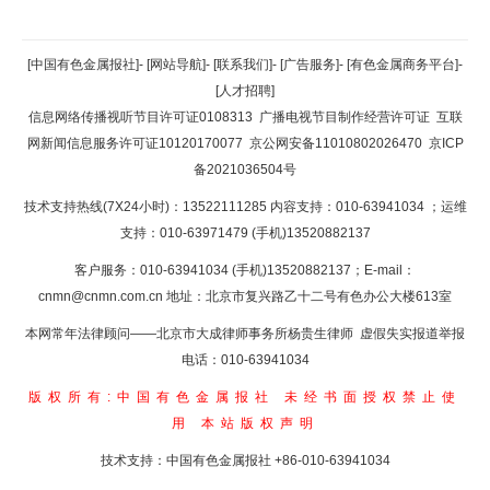
返回顶部
[中国有色金属报社]
-
[网站导航]
-
[联系我们]
-
[广告服务]
-
[有色金属商务平台]
-
[人才招聘]
返回首页
信息网络传播视听节目许可证0108313
广播电视节目制作经营许可证
互联
网新闻信息服务许可证10120170077
京公网安备11010802026470
京ICP
备2021036504号
技术支持热线(7X24小时)：13522111285 内容支持：010-63941034
；运维
支持：010-63971479 (手机)13520882137
客户服务：010-63941034 (手机)13520882137；E-mail：
cnmn@cnmn.com.cn
地址：北京市复兴路乙十二号有色办公大楼613室
本网常年法律顾问——北京市大成律师事务所杨贵生律师 虚假失实报道举报
电话：010-63941034
版权所有:中国有色金属报社
未经书面授权禁止使
用
本站版权声明
技术支持：中国有色金属报社
+86-010-63941034