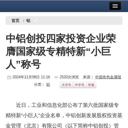
首页
中国有色金属报社主办
广告服务
首页
/
铝
要闻
中铝创投四家投资企业荣
铜镍铅锌
膺国家级专精特新“小巨
铝
人”称号
稀有稀土
有色市场
2024年11月08日 11:16
2520次浏览
来源：
中国有色金属报
分类：
铝
大字号
中字号
常规
科技
镁钛
近日，工业和信息化部公布了第六批国家级专
地矿 建设
精特新“小巨人”企业名单，中铝创新发展股权投资基
党建工作
金管理（北京）有限公司（以下简称中铝创投）管