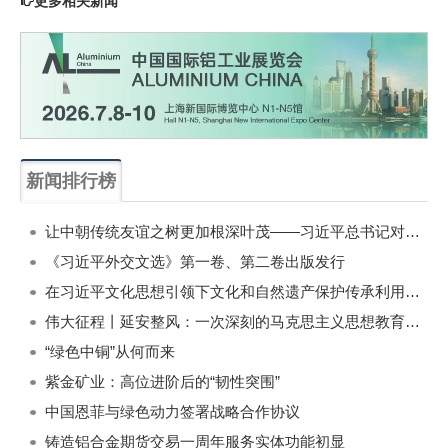
更多相关新闻
新闻排行榜
一周
每月
让中朝传统友谊之树更加根深叶茂——习近平总书记对朝鲜进行国事访问纪实
《习近平外交文选》第一卷、第二卷出版发行
在习近平文化思想引领下文化和自然遗产保护传承利用工作开创新局面
伟大征程丨延安整风：一次深刻的马克思主义思想教育运动
“绿色中铜”从何而来
紫金矿业：高位进阶后的“韧性突围”
中国恩菲与绿色动力签署战略合作协议
铸造铝合金期货交易一周年服务实体功能初显