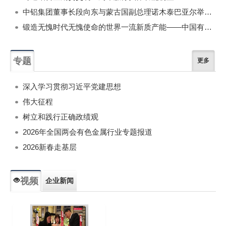
中铝集团董事长段向东与蒙古国副总理诺木泰巴亚尔举行会谈
锻造无愧时代无愧使命的世界一流新质产能——中国有色金属工业的战略应对与破局之道（二）
专题
更多
深入学习贯彻习近平党建思想
伟大征程
树立和践行正确政绩观
2026年全国两会有色金属行业专题报道
2026新春走基层
视频
企业新闻
专题新闻
人物专访