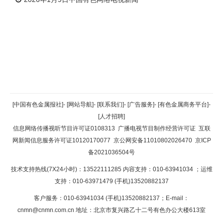
返回顶部
[中国有色金属报社]
-
[网站导航]
-
[联系我们]
-
[广告服务]
-
[有色金属商务平台]
-
[人才招聘]
返回首页
信息网络传播视听节目许可证0108313
广播电视节目制作经营许可证
互联
网新闻信息服务许可证10120170077
京公网安备11010802026470
京ICP
备2021036504号
技术支持热线(7X24小时)：13522111285 内容支持：010-63941034
；运维
支持：010-63971479 (手机)13520882137
客户服务：010-63941034 (手机)13520882137；E-mail：
cnmn@cnmn.com.cn
地址：北京市复兴路乙十二号有色办公大楼613室