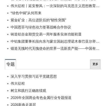
伟大征程丨延安整风：一次深刻的马克思主义思想教育运动
“绿色中铜”从何而来
紫金矿业：高位进阶后的“韧性突围”
中国恩菲与绿色动力签署战略合作协议
铸造铝合金期货交易一周年服务实体功能初显
中铝集团董事长段向东与蒙古国副总理诺木泰巴亚尔举行会谈
锻造无愧时代无愧使命的世界一流新质产能——中国有色金属工业的战略应对与破局之道（二）
专题
更多
深入学习贯彻习近平党建思想
伟大征程
树立和践行正确政绩观
2026年全国两会有色金属行业专题报道
2026新春走基层