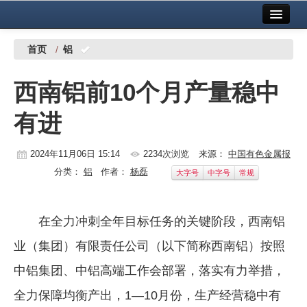
首页
中国有色金属报社主办
广告服务
首页
/
铝
要闻
西南铝前10个月产量稳中
铜镍铅锌
有进
铝
稀有稀土
2024年11月06日 15:14
2234次浏览
来源：
中国有色金属报
分类：
铝
作者：
杨磊
大字号
中字号
常规
有色市场
科技
在全力冲刺全年目标任务的关键阶段，西南铝
镁钛
业（集团）有限责任公司（以下简称西南铝）按照
地矿 建设
中铝集团、中铝高端工作会部署，落实有力举措，
全力保障均衡产出，1—10月份，生产经营稳中有
党建工作