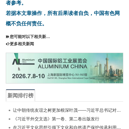
者参考。
若据本文章操作，所有后果读者自负，中国有色网
概不负任何责任。
您可能对以下相关新闻同样感兴趣
更多相关新闻
新闻排行榜
一周
每月
让中朝传统友谊之树更加根深叶茂——习近平总书记对朝鲜进行国事访问纪实
《习近平外交文选》第一卷、第二卷出版发行
在习近平文化思想引领下文化和自然遗产保护传承利用工作开创新局面