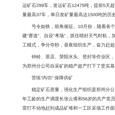
运矿石299车，发运矿石12475吨，提前
量最高37车，单日发矿量最高达1500吨的历
号令如铁，鼓角催征。10月份，随着各
建“赛道”、自设“考场”，抓住晴好天气时机，
工模式，争分夺秒，昼夜组织生产，奋力赶超
钟岭、茶店、荥阳水头、登封等作业区，分别
为郑州分公司自采矿的稳产超产打下了坚实基
苦练“内功” 保障供矿
稳定矿石质量，强化生产组织是郑州分公
年工龄的生产调度长张云甫和56岁的共产党员
雷打不动地赶到成品矿堆和一工区采场工作面