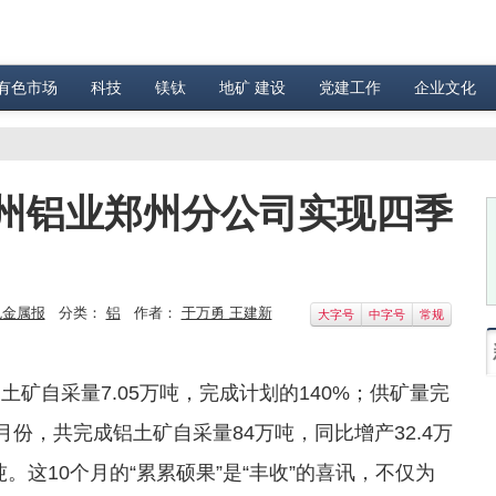
有色市场
科技
镁钛
地矿 建设
党建工作
企业文化
州铝业郑州分公司实现四季
色金属报
分类：
铝
作者：
于万勇 王建新
大字号
中字号
常规
矿自采量7.05万吨，完成计划的140%；供矿量完
10月份，共完成铝土矿自采量84万吨，同比增产32.4万
万吨。这10个月的“累累硕果”是“丰收”的喜讯，不仅为