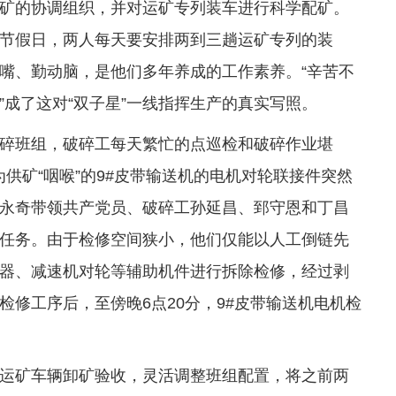
矿的协调组织，并对运矿专列装车进行科学配矿。
节假日，两人每天要安排两到三趟运矿专列的装
嘴、勤动脑，是他们多年养成的工作素养。“辛苦不
成了这对“双子星”一线指挥生产的真实写照。
碎班组，破碎工每天繁忙的点巡检和破碎作业堪
称为供矿“咽喉”的9#皮带输送机的电机对轮联接件突然
永奇带领共产党员、破碎工孙延昌、郅守恩和丁昌
任务。由于检修空间狭小，他们仅能以人工倒链先
器、减速机对轮等辅助机件进行拆除检修，经过剥
修工序后，至傍晚6点20分，9#皮带输送机电机检
运矿车辆卸矿验收，灵活调整班组配置，将之前两