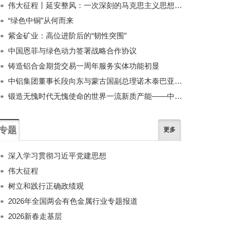
伟大征程丨延安整风：一次深刻的马克思主义思想教育运动
“绿色中铜”从何而来
紫金矿业：高位进阶后的“韧性突围”
中国恩菲与绿色动力签署战略合作协议
铸造铝合金期货交易一周年服务实体功能初显
中铝集团董事长段向东与蒙古国副总理诺木泰巴亚尔举行会谈
锻造无愧时代无愧使命的世界一流新质产能——中国有色金属工业的战略应对与破局之道（二）
专题
更多
深入学习贯彻习近平党建思想
伟大征程
树立和践行正确政绩观
2026年全国两会有色金属行业专题报道
2026新春走基层