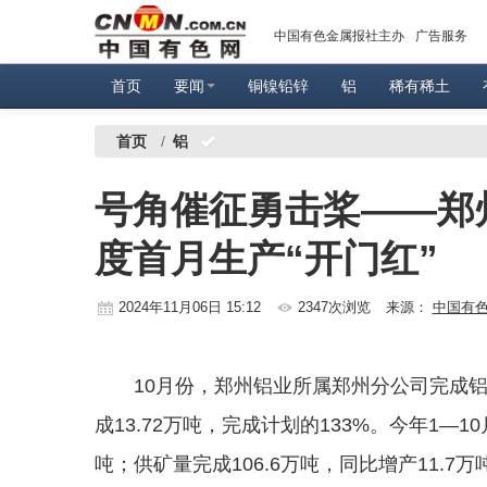
中国有色金属报社主办
广告服务
首页
要闻
铜镍铅锌
铝
稀有稀土
首页
/
铝
号角催征勇击桨——郑
度首月生产“开门红”
2024年11月06日 15:12
2347次浏览
来源：
中国有
10月份，郑州铝业所属郑州分公司完成铝土
成13.72万吨，完成计划的133%。今年1—
吨；供矿量完成106.6万吨，同比增产11.7