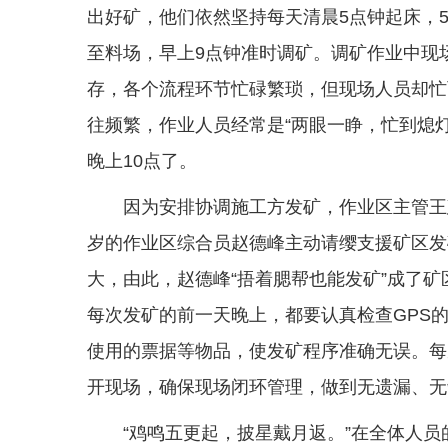
出好矿，他们依然坚持每天清晨5点钟起床，5
至料场，早上9点钟准时调矿。调矿作业中现
存，各个流程环节忙碌繁琐，但现场人员却忙
往频繁，作业人员经常是“两眼一睁，忙到熄
晚上10点了。
因为安排协调施工方发矿，作业区主管王
岁的作业区综合员赵德峰主动请缨支援矿区发
大，由此，赵德峰“捂着腮帮也能发矿”成了矿
每次发矿的前一天晚上，都要认真检查GPS
使用的票据等物品，使发矿程序准确无误。每
开现场，确保现场闭环管理，做到无遗漏、无
“鸡鸣五更起，披星戴月返。”在全体人员