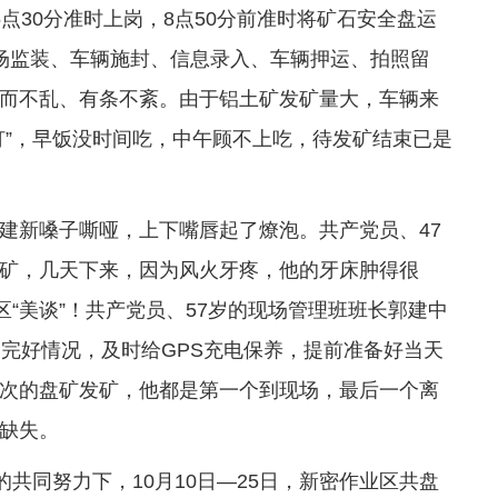
点30分准时上岗，8点50分前准时将矿石安全盘运
场监装、车辆施封、信息录入、车辆押运、拍照留
而不乱、有条不紊。由于铝土矿发矿量大，车辆来
灯”，早饭没时间吃，中午顾不上吃，待发矿结束已是
建新嗓子嘶哑，上下嘴唇起了燎泡。共产党员、47
矿，几天下来，因为风火牙疼，他的牙床肿得很
区“美谈”！共产党员、57岁的现场管理班班长郭建中
的完好情况，及时给GPS充电保养，提前准备好当天
次的盘矿发矿，他都是第一个到现场，最后一个离
缺失。
的共同努力下，10月10日—25日，新密作业区共盘