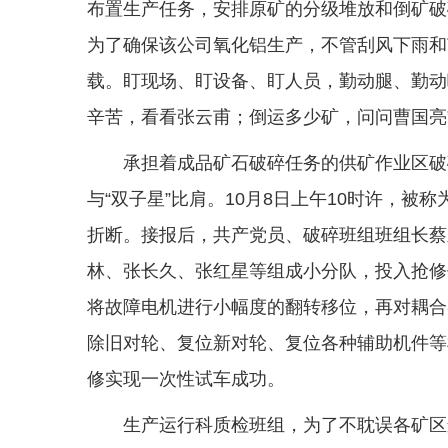
布置生产任务，安排原矿的分级堆放和倒矿破
为了确保该公司氧化铝生产，不管刮风下雨和
载。盯现场、盯设备、盯人员，勤动腿、勤动
辛苦，看看张云甫；倒运多少矿，问问曹国亮”
承担着成品矿石破碎任务的供矿作业区破
与“双子星”比肩。10月8日上午10时许，被
折断。接报后，共产党员、破碎班组班组长蔡
林、张长久、张红星等组成小分队，投入抢修
将故障电机进行小幅度的翻转移位，再对耦合
除旧对轮、复位新对轮、复位各种辅助机件等检
修实现一次性试车成功。
生产运行科质检班组，为了不耽误各矿区