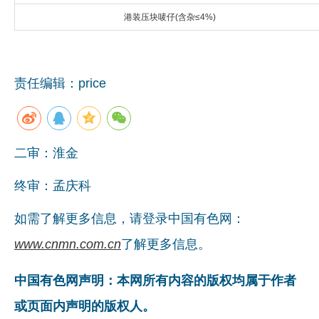
港装压块唛仔(含杂≤4%)
企业文化
《资源再生》杂志
行情报价
责任编辑：price
数字报
二审：淮金
终审：孟庆科
如需了解更多信息，请登录中国有色网：
www.cnmn.com.cn
了解更多信息。
中国有色网声明：本网所有内容的版权均属于作者
或页面内声明的版权人。