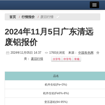
首页
中国有色金属报社主办
广告服务
首页
/
行情报价
/
废旧行情
要闻
2024年11月5日广东清远
铜镍铅锌
废铝报价
铝
稀有稀土
2024年11月05日 14:37
1760次浏览
来源：
中国有色网
分
类：
废旧行情
大字号
中字号
常规
有色市场
科技
品名
镁钛
机件生铝(Fe<3%)
地矿 建设
机件生铝(Fe6%-8%)
党建工作
变压器铝(94-95%)