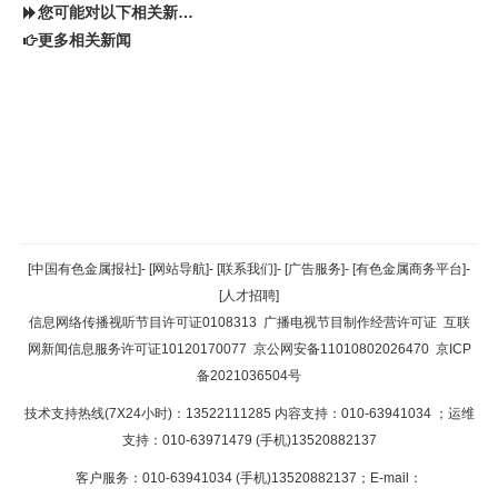
您可能对以下相关新闻同样感兴趣
更多相关新闻
返回顶部
[中国有色金属报社]
-
[网站导航]
-
[联系我们]
-
[广告服务]
-
[有色金属商务平台]
-
[人才招聘]
返回首页
信息网络传播视听节目许可证0108313
广播电视节目制作经营许可证
互联
网新闻信息服务许可证10120170077
京公网安备11010802026470
京ICP
备2021036504号
技术支持热线(7X24小时)：13522111285 内容支持：010-63941034
；运维
支持：010-63971479 (手机)13520882137
客户服务：010-63941034 (手机)13520882137；E-mail：