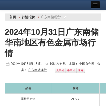
首页
中国有色金属报社主办
广告服务
首页
/
行情报价
/
广东南储现货
要闻
2024年10月31日广东南储
铜镍铅锌
华南地区有色金属市场行
铝
情
稀有稀土
有色市场
2024年10月31日 15:51
1084次浏览
来源：
中国有色网
分
类：
广东南储现货
大字号
中字号
常规
科技
镁钛
品名
牌号
地矿 建设
重熔用铝锭
Al99.7
党建工作