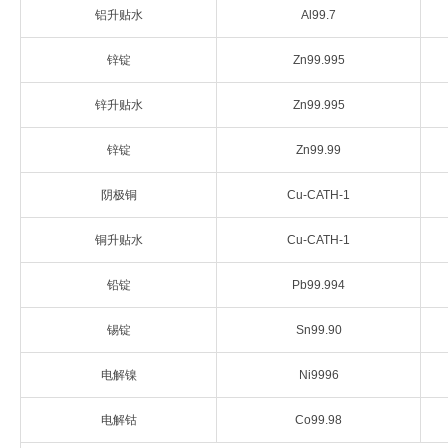
铝升贴水
Al99.7
企业文化
锌锭
Zn99.995
《资源再生》杂志
锌升贴水
Zn99.995
行情报价
锌锭
Zn99.99
数字报
阴极铜
Cu-CATH-1
铜升贴水
Cu-CATH-1
铅锭
Pb99.994
锡锭
Sn99.90
电解镍
Ni9996
电解钴
Co99.98