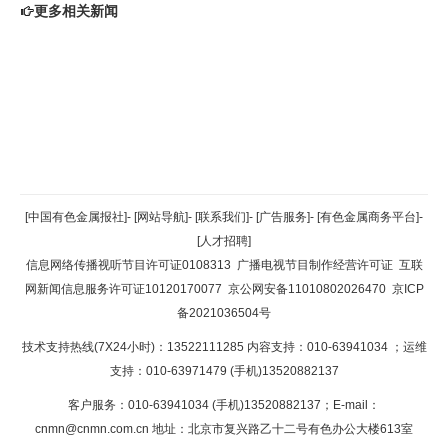
更多相关新闻
返回顶部
[中国有色金属报社]
-
[网站导航]
-
[联系我们]
-
[广告服务]
-
[有色金属商务平台]
-
[人才招聘]
返回首页
信息网络传播视听节目许可证0108313
广播电视节目制作经营许可证
互联
网新闻信息服务许可证10120170077
京公网安备11010802026470
京ICP
备2021036504号
技术支持热线(7X24小时)：13522111285 内容支持：010-63941034
；运维
支持：010-63971479 (手机)13520882137
客户服务：010-63941034 (手机)13520882137；E-mail：
cnmn@cnmn.com.cn
地址：北京市复兴路乙十二号有色办公大楼613室