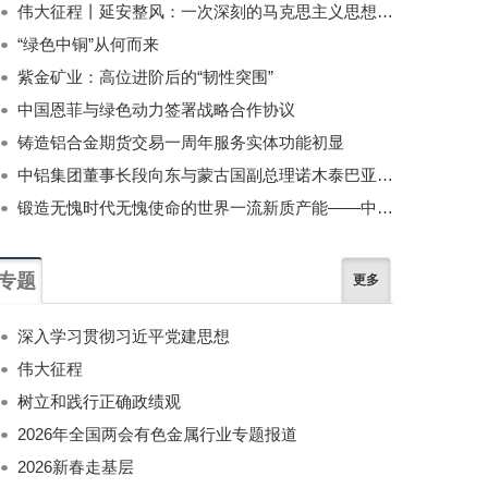
伟大征程丨延安整风：一次深刻的马克思主义思想教育运动
“绿色中铜”从何而来
紫金矿业：高位进阶后的“韧性突围”
中国恩菲与绿色动力签署战略合作协议
铸造铝合金期货交易一周年服务实体功能初显
中铝集团董事长段向东与蒙古国副总理诺木泰巴亚尔举行会谈
锻造无愧时代无愧使命的世界一流新质产能——中国有色金属工业的战略应对与破局之道（二）
专题
更多
深入学习贯彻习近平党建思想
伟大征程
树立和践行正确政绩观
2026年全国两会有色金属行业专题报道
2026新春走基层