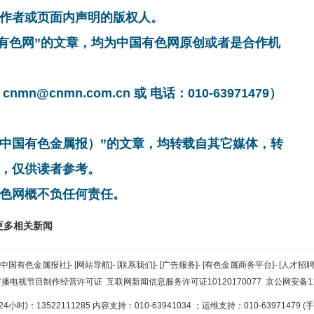
作者或页面内声明的版权人。
国有色网”的文章，均为中国有色网原创或者是合作机
cnmn.com.cn 或 电话：010-63971479）
非中国有色金属报）”的文章，均转载自其它媒体，转
，仅供读者参考。
色网概不负任何责任。
更多相关新闻
[中国有色金属报社]
-
[网站导航]
-
[联系我们]
-
[广告服务]
-
[有色金属商务平台]
-
[人才招聘
广播电视节目制作经营许可证
互联网新闻信息服务许可证10120170077
京公网安备110
小时)：13522111285 内容支持：010-63941034
；运维支持：010-63971479 (手机