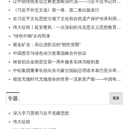
让中朝传统友谊之树更加根深叶茂——习近平总书记对朝鲜进行国事访问纪实
《习近平外交文选》第一卷、第二卷出版发行
在习近平文化思想引领下文化和自然遗产保护传承利用工作开创新局面
伟大征程丨延安整风：一次深刻的马克思主义思想教育运动
“绿色中铜”从何而来
紫金矿业：高位进阶后的“韧性突围”
中国恩菲与绿色动力签署战略合作协议
铸造铝合金期货交易一周年服务实体功能初显
中铝集团董事长段向东与蒙古国副总理诺木泰巴亚尔举行会谈
锻造无愧时代无愧使命的世界一流新质产能——中国有色金属工业的战略应对与破局之道（二）
专题
更多
深入学习贯彻习近平党建思想
伟大征程