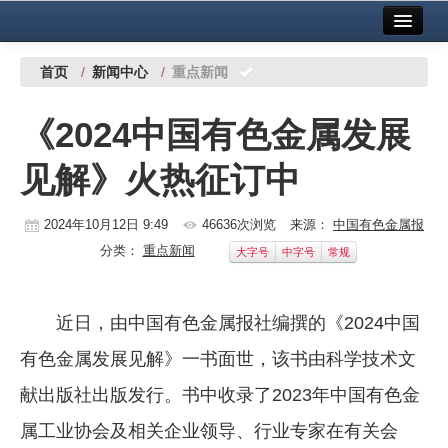
首页
中国有色金属报社主办
广告服务
首页
/
新闻中心
/
重点新闻
要闻
《2024中国有色金属发展
铜镍铅锌
见解》火热征订中
铝
稀有稀土
2024年10月12日 9:49
46636次浏览
来源：
中国有色金属报
分类：
重点新闻
大字号
中字号
常规
有色市场
科技
近日，由中国有色金属报社编撰的《2024中国
镁钛
有色金属发展见解》一书面世，该书由科学技术文
地矿 建设
献出版社出版发行。书中收录了2023年中国有色金
属工业协会及相关企业领导、行业专家在有关会
党建工作