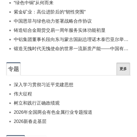
“绿色中铜”从何而来
紫金矿业：高位进阶后的“韧性突围”
中国恩菲与绿色动力签署战略合作协议
铸造铝合金期货交易一周年服务实体功能初显
中铝集团董事长段向东与蒙古国副总理诺木泰巴亚尔举行会谈
锻造无愧时代无愧使命的世界一流新质产能——中国有色金属工业的战略应对与破局之道（二）
专题
更多
深入学习贯彻习近平党建思想
伟大征程
树立和践行正确政绩观
2026年全国两会有色金属行业专题报道
2026新春走基层