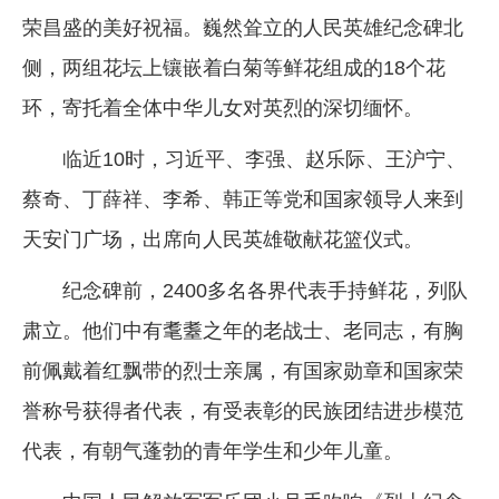
荣昌盛的美好祝福。巍然耸立的人民英雄纪念碑北
侧，两组花坛上镶嵌着白菊等鲜花组成的18个花
环，寄托着全体中华儿女对英烈的深切缅怀。
临近10时，习近平、李强、赵乐际、王沪宁、
蔡奇、丁薛祥、李希、韩正等党和国家领导人来到
天安门广场，出席向人民英雄敬献花篮仪式。
纪念碑前，2400多名各界代表手持鲜花，列队
肃立。他们中有耄耋之年的老战士、老同志，有胸
前佩戴着红飘带的烈士亲属，有国家勋章和国家荣
誉称号获得者代表，有受表彰的民族团结进步模范
代表，有朝气蓬勃的青年学生和少年儿童。