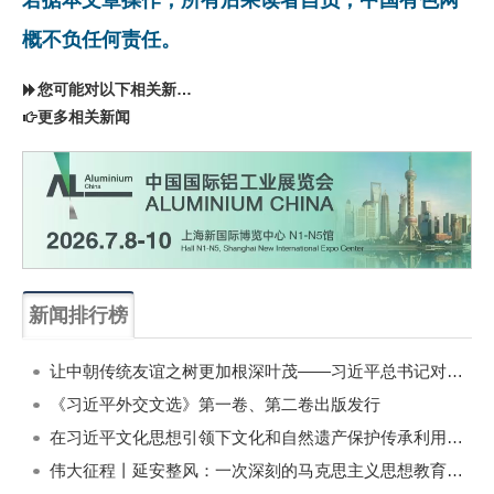
概不负任何责任。
您可能对以下相关新闻同样感兴趣
更多相关新闻
新闻排行榜
一周
每月
让中朝传统友谊之树更加根深叶茂——习近平总书记对朝鲜进行国事访问纪实
《习近平外交文选》第一卷、第二卷出版发行
在习近平文化思想引领下文化和自然遗产保护传承利用工作开创新局面
伟大征程丨延安整风：一次深刻的马克思主义思想教育运动