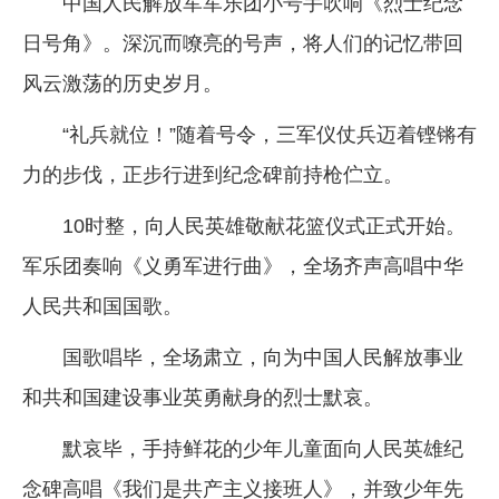
中国人民解放军军乐团小号手吹响《烈士纪念
日号角》。深沉而嘹亮的号声，将人们的记忆带回
风云激荡的历史岁月。
“礼兵就位！”随着号令，三军仪仗兵迈着铿锵有
力的步伐，正步行进到纪念碑前持枪伫立。
10时整，向人民英雄敬献花篮仪式正式开始。
军乐团奏响《义勇军进行曲》，全场齐声高唱中华
人民共和国国歌。
国歌唱毕，全场肃立，向为中国人民解放事业
和共和国建设事业英勇献身的烈士默哀。
默哀毕，手持鲜花的少年儿童面向人民英雄纪
念碑高唱《我们是共产主义接班人》，并致少年先