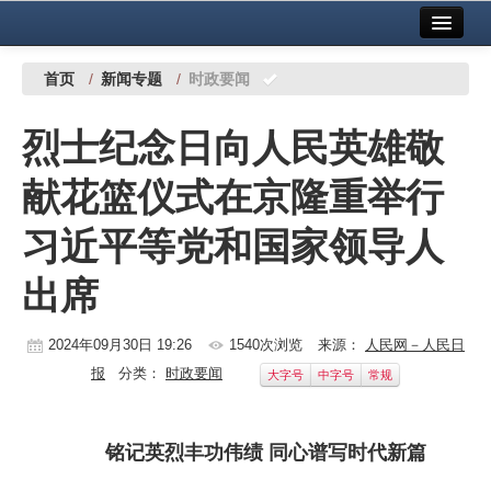
首页
中国有色金属报社主办
广告服务
首页
/
新闻专题
/
时政要闻
要闻
烈士纪念日向人民英雄敬
铜镍铅锌
献花篮仪式在京隆重举行
铝
习近平等党和国家领导人
稀有稀土
出席
有色市场
科技
2024年09月30日 19:26
1540次浏览
来源：
人民网－人民日
报
分类：
时政要闻
大字号
中字号
常规
镁钛
地矿 建设
铭记英烈丰功伟绩 同心谱写时代新篇
党建工作