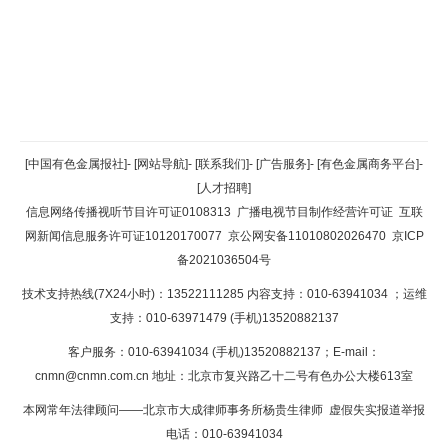
返回顶部
[中国有色金属报社]
-
[网站导航]
-
[联系我们]
-
[广告服务]
-
[有色金属商务平台]
-
[人才招聘]
返回首页
信息网络传播视听节目许可证0108313
广播电视节目制作经营许可证
互联
网新闻信息服务许可证10120170077
京公网安备11010802026470
京ICP
备2021036504号
技术支持热线(7X24小时)：13522111285 内容支持：010-63941034
；运维
支持：010-63971479 (手机)13520882137
客户服务：010-63941034 (手机)13520882137；E-mail：
cnmn@cnmn.com.cn
地址：北京市复兴路乙十二号有色办公大楼613室
本网常年法律顾问——北京市大成律师事务所杨贵生律师 虚假失实报道举报
电话：010-63941034