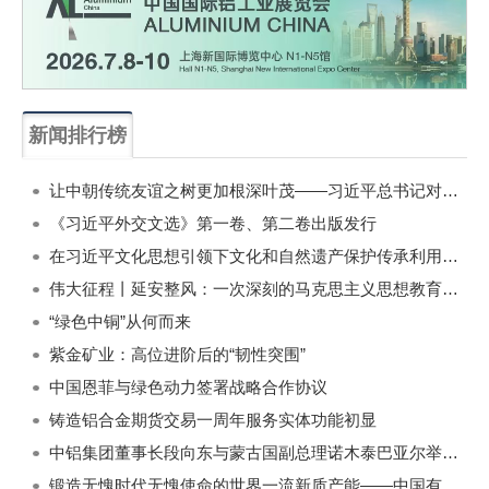
新闻排行榜
一周
每月
让中朝传统友谊之树更加根深叶茂——习近平总书记对朝鲜进行国事访问纪实
《习近平外交文选》第一卷、第二卷出版发行
在习近平文化思想引领下文化和自然遗产保护传承利用工作开创新局面
伟大征程丨延安整风：一次深刻的马克思主义思想教育运动
“绿色中铜”从何而来
紫金矿业：高位进阶后的“韧性突围”
中国恩菲与绿色动力签署战略合作协议
铸造铝合金期货交易一周年服务实体功能初显
中铝集团董事长段向东与蒙古国副总理诺木泰巴亚尔举行会谈
锻造无愧时代无愧使命的世界一流新质产能——中国有色金属工业的战略应对与破局之道（二）