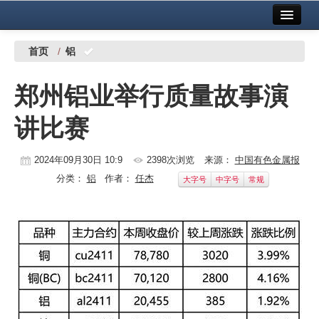
首页
中国有色金属报社主办
广告服务
首页
/
铝
要闻
郑州铝业举行质量故事演
铜镍铅锌
讲比赛
铝
稀有稀土
2024年09月30日 10:9
2398次浏览
来源：
中国有色金属报
分类：
铝
作者：
任杰
大字号
中字号
常规
有色市场
科技
镁钛
地矿 建设
党建工作