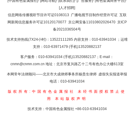
[中国有色金属报社]
-
[网站导航]
-
[联系我们]
-
[广告服务]
-
[有色金属商务平台]
-
[人才招聘]
返回首页
信息网络传播视听节目许可证0108313
广播电视节目制作经营许可证
互联
网新闻信息服务许可证10120170077
京公网安备11010802026470
京ICP
备2021036504号
技术支持热线(7X24小时)：13522111285 内容支持：010-63941034
；运维
支持：010-63971479 (手机)13520882137
客户服务：010-63941034 (手机)13520882137；E-mail：
cnmn@cnmn.com.cn
地址：北京市复兴路乙十二号有色办公大楼613室
本网常年法律顾问——北京市大成律师事务所杨贵生律师 虚假失实报道举报
电话：010-63941034
版权所有:中国有色金属报社
未经书面授权禁止使
用
本站版权声明
技术支持：中国有色金属报社
+86-010-63941034