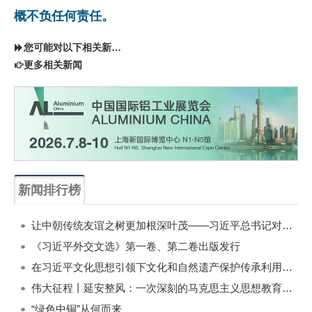
概不负任何责任。
您可能对以下相关新闻同样感兴趣
更多相关新闻
新闻排行榜
一周
每月
让中朝传统友谊之树更加根深叶茂——习近平总书记对朝鲜进行国事访问纪实
《习近平外交文选》第一卷、第二卷出版发行
在习近平文化思想引领下文化和自然遗产保护传承利用工作开创新局面
伟大征程丨延安整风：一次深刻的马克思主义思想教育运动
“绿色中铜”从何而来