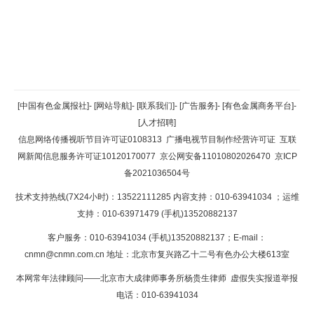
返回顶部
[中国有色金属报社]
-
[网站导航]
-
[联系我们]
-
[广告服务]
-
[有色金属商务平台]
-
[人才招聘]
返回首页
信息网络传播视听节目许可证0108313
广播电视节目制作经营许可证
互联
网新闻信息服务许可证10120170077
京公网安备11010802026470
京ICP
备2021036504号
技术支持热线(7X24小时)：13522111285 内容支持：010-63941034
；运维
支持：010-63971479 (手机)13520882137
客户服务：010-63941034 (手机)13520882137；E-mail：
cnmn@cnmn.com.cn
地址：北京市复兴路乙十二号有色办公大楼613室
本网常年法律顾问——北京市大成律师事务所杨贵生律师 虚假失实报道举报
电话：010-63941034