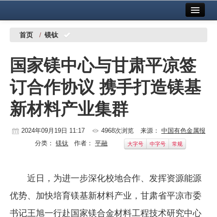
首页
中国有色金属报社主办
广告服务
首页
/
镁钛
要闻
国家镁中心与甘肃平凉签
铜镍铅锌
订合作协议 携手打造镁基
铝
新材料产业集群
稀有稀土
有色市场
2024年09月19日 11:17
4968次浏览
来源：
中国有色金属报
分类：
镁钛
作者：
平融
大字号
中字号
常规
科技
镁钛
近日，为进一步深化校地合作、发挥资源能源
地矿 建设
优势、加快培育镁基新材料产业，甘肃省平凉市委
党建工作
书记王旭一行赴国家镁合金材料工程技术研究中心