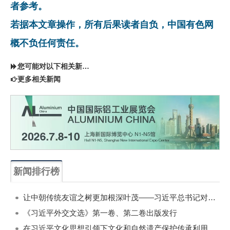
者参考。
若据本文章操作，所有后果读者自负，中国有色网
概不负任何责任。
您可能对以下相关新闻同样感兴趣
更多相关新闻
新闻排行榜
一周
每月
让中朝传统友谊之树更加根深叶茂——习近平总书记对朝鲜进行国事访问纪实
《习近平外交文选》第一卷、第二卷出版发行
在习近平文化思想引领下文化和自然遗产保护传承利用工作开创新局面