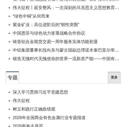
伟大征程丨延安整风：一次深刻的马克思主义思想教育运动
“绿色中铜”从何而来
紫金矿业：高位进阶后的“韧性突围”
中国恩菲与绿色动力签署战略合作协议
铸造铝合金期货交易一周年服务实体功能初显
中铝集团董事长段向东与蒙古国副总理诺木泰巴亚尔举行会谈
锻造无愧时代无愧使命的世界一流新质产能——中国有色金属工业的战略应对与破局之道（二）
专题
更多
深入学习贯彻习近平党建思想
伟大征程
树立和践行正确政绩观
2026年全国两会有色金属行业专题报道
2026新春走基层