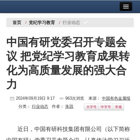
首页
中国有色金属报社主办
广告服务
首页
/
党纪学习教育
/
行业动态
要闻
中国有研党委召开专题会
铜镍铅锌
议 把党纪学习教育成果转
铝
化为高质量发展的强大合
稀有稀土
力
有色市场
科技
2024年09月19日 9:17
963次浏览
来源：
中国有色金属报
分类：
行业动态
作者：
朱琼
大字号
中字号
常规
镁钛
地矿 建设
近日，中国有研科技集团有限公司（以下简称
党建工作