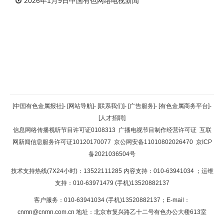
2026年1月9日中国有色网络电视新闻
返回顶部
[中国有色金属报社]
-
[网站导航]
-
[联系我们]
-
[广告服务]
-
[有色金属商务平台]
-
[人才招聘]
返回首页
信息网络传播视听节目许可证0108313
广播电视节目制作经营许可证
互联
网新闻信息服务许可证10120170077
京公网安备11010802026470
京ICP
备2021036504号
技术支持热线(7X24小时)：13522111285 内容支持：010-63941034
；运维
支持：010-63971479 (手机)13520882137
客户服务：010-63941034 (手机)13520882137；E-mail：
cnmn@cnmn.com.cn
地址：北京市复兴路乙十二号有色办公大楼613室