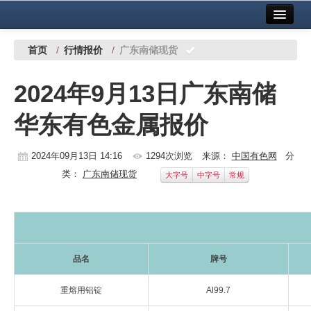
首页
中国有色金属报社主办
广告服务
首页
/
行情报价
/
广东南储现货
要闻
2024年9月13日广东南储
铜镍铅锌
华东有色金属报价
铝
稀有稀土
2024年09月13日 14:16
1294次浏览
来源：
中国有色网
分
类：
广东南储现货
大字号
中字号
常规
有色市场
科技
镁钛
品名
牌号
地矿 建设
重熔用铝锭
Al99.7
党建工作