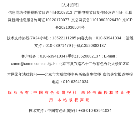
[人才招聘]
返回首页
信息网络传播视听节目许可证0108313
广播电视节目制作经营许可证
互联
网新闻信息服务许可证10120170077
京公网安备11010802026470
京ICP
备2021036504号
技术支持热线(7X24小时)：13522111285 内容支持：010-63941034
；运维
支持：010-63971479 (手机)13520882137
客户服务：010-63941034 (手机)13520882137；E-mail：
cnmn@cnmn.com.cn
地址：北京市复兴路乙十二号有色办公大楼613室
本网常年法律顾问——北京市大成律师事务所杨贵生律师 虚假失实报道举报
电话：010-63941034
版权所有:中国有色金属报社
未经书面授权禁止使
用
本站版权声明
技术支持：中国有色金属报社
+86-010-63941034