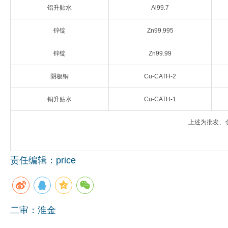
铝升贴水
Al99.7
企业文化
锌锭
Zn99.995
《资源再生》杂志
锌锭
Zn99.99
行情报价
阴极铜
Cu-CATH-2
数字报
铜升贴水
Cu-CATH-1
上述为批发、
责任编辑：price
二审：淮金