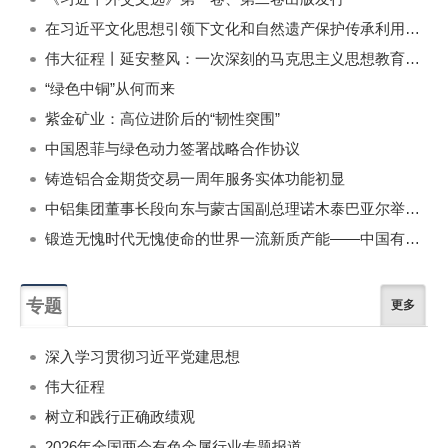
在习近平文化思想引领下文化和自然遗产保护传承利用工作开创新局面
伟大征程丨延安整风：一次深刻的马克思主义思想教育运动
“绿色中铜”从何而来
紫金矿业：高位进阶后的“韧性突围”
中国恩菲与绿色动力签署战略合作协议
铸造铝合金期货交易一周年服务实体功能初显
中铝集团董事长段向东与蒙古国副总理诺木泰巴亚尔举行会谈
锻造无愧时代无愧使命的世界一流新质产能——中国有色金属工业的战略应对与破局之道（二）
专题
更多
深入学习贯彻习近平党建思想
伟大征程
树立和践行正确政绩观
2026年全国两会有色金属行业专题报道