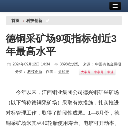
首页
中国有色金属报社主办
广告服务
首页
/
科技创新
要闻
德铜采矿场9项指标创近3
铜镍铅锌
年最高水平
铝
稀有稀土
2024年09月12日 14:34
3898次浏览
来源：
中国有色金属报
分类：
科技创新
作者：
吴如波
大字号
中字号
常规
有色市场
科技
今年以来，江西铜业集团公司德兴铜矿采矿场
镁钛
（以下简称德铜采矿场）采取有效措施，扎实推进
地矿 建设
对标管理工作，取得了阶段性成果。1—8月份，德
铜采矿场米其林40轮胎使用寿命、电铲可开动率、
党建工作