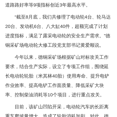
道路路好率等9项指标创近3年最高水平。
企业文化
“截至8月底，我们共修理了电动轮4台、轮马达
《资源再生》杂志
20台、发动机6台、八大缸40件，超额完成了计划
行情报价
进度指标，满足了露采电动轮的安全生产需求。”德
数字报
铜采矿场电动轮大修工段党支部书记黄爱顺说。
今年以来，德铜采矿场根据矿山对标攻关工作
要求，结合生产实际，设立了专项工作组，围绕延
长电动轮轮胎（米其林40胎）使用寿命、提升电铲
作业效率、提高电铲工作面质量、降低采矿大块
率、控制柴油消耗等10个项目，进行重点攻关。
目前，该矿山凹陷开采，电动轮汽车的长距离
重车爬坡量增大，造成了轮胎消耗加剧。对此，德