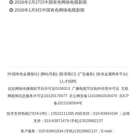
2026年2月27日中国有色网络电视新闻
2026年1月9日中国有色网络电视新闻
返回顶部
[中国有色金属报社]
-
[网站导航]
-
[联系我们]
-
[广告服务]
-
[有色金属商务平台]
-
[人才招聘]
返回首页
信息网络传播视听节目许可证0108313
广播电视节目制作经营许可证
互联
网新闻信息服务许可证10120170077
京公网安备11010802026470
京ICP
备2021036504号
技术支持热线(7X24小时)：13522111285 内容支持：010-63941034
；运维
支持：010-63971479 (手机)13520882137
客户服务：010-63941034 (手机)13520882137；E-mail：