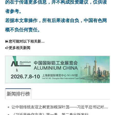
的在于传递更多信息，并不构成投资建议，仅供读
者参考。
若据本文章操作，所有后果读者自负，中国有色网
概不负任何责任。
您可能对以下相关新闻同样感兴趣
更多相关新闻
新闻排行榜
一周
每月
让中朝传统友谊之树更加根深叶茂——习近平总书记对朝鲜进行国事访问纪实
《习近平外交文选》第一卷、第二卷出版发行