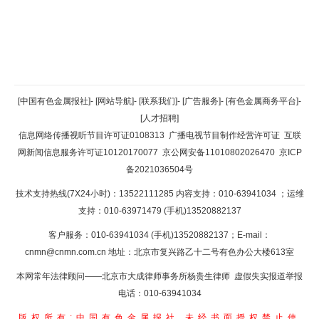
返回顶部
[中国有色金属报社]
-
[网站导航]
-
[联系我们]
-
[广告服务]
-
[有色金属商务平台]
-
[人才招聘]
返回首页
信息网络传播视听节目许可证0108313
广播电视节目制作经营许可证
互联
网新闻信息服务许可证10120170077
京公网安备11010802026470
京ICP
备2021036504号
技术支持热线(7X24小时)：13522111285 内容支持：010-63941034
；运维
支持：010-63971479 (手机)13520882137
客户服务：010-63941034 (手机)13520882137；E-mail：
cnmn@cnmn.com.cn
地址：北京市复兴路乙十二号有色办公大楼613室
本网常年法律顾问——北京市大成律师事务所杨贵生律师 虚假失实报道举报
电话：010-63941034
版权所有:中国有色金属报社
未经书面授权禁止使