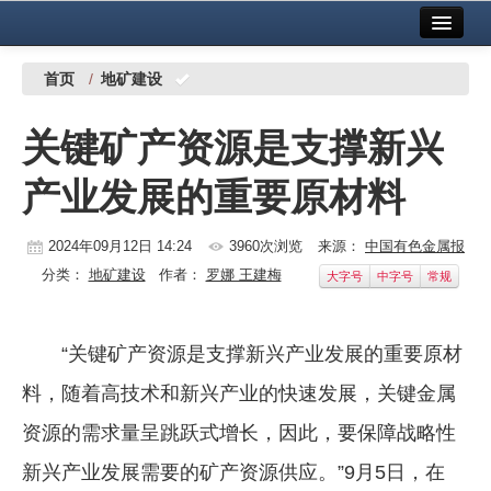
首页
中国有色金属报社主办
广告服务
首页
/
地矿建设
要闻
关键矿产资源是支撑新兴
铜镍铅锌
产业发展的重要原材料
铝
稀有稀土
2024年09月12日 14:24
3960次浏览
来源：
中国有色金属报
分类：
地矿建设
作者：
罗娜 王建梅
大字号
中字号
常规
有色市场
科技
“关键矿产资源是支撑新兴产业发展的重要原材
镁钛
料，随着高技术和新兴产业的快速发展，关键金属
地矿 建设
资源的需求量呈跳跃式增长，因此，要保障战略性
新兴产业发展需要的矿产资源供应。”9月5日，在
党建工作