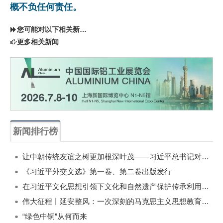
概不负任何责任。
您可能对以下相关新闻同样感兴趣
更多相关新闻
新闻排行榜
一周
每月
让中朝传统友谊之树更加根深叶茂——习近平总书记对朝鲜进行国事访问纪实
《习近平外交文选》第一卷、第二卷出版发行
在习近平文化思想引领下文化和自然遗产保护传承利用工作开创新局面
伟大征程丨延安整风：一次深刻的马克思主义思想教育运动
“绿色中铜”从何而来