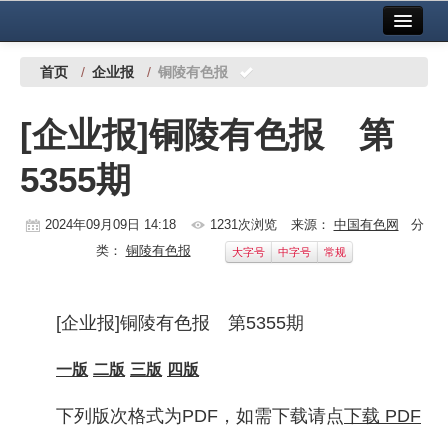
首页
中国有色金属报社主办
广告服务
首页
/
企业报
/
铜陵有色报
要闻
[企业报]铜陵有色报 第
铜镍铅锌
5355期
铝
稀有稀土
2024年09月09日 14:18
1231次浏览
来源：
中国有色网
分
类：
铜陵有色报
大字号
中字号
常规
有色市场
科技
[企业报]铜陵有色报 第5355期
镁钛
一版
二版
三版
四版
地矿 建设
下列版次格式为PDF，如需下载请点
下载 PDF
党建工作