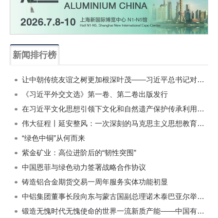
新闻排行榜
一周
每月
让中朝传统友谊之树更加根深叶茂——习近平总书记对朝鲜进行国事访问纪实
《习近平外交文选》第一卷、第二卷出版发行
在习近平文化思想引领下文化和自然遗产保护传承利用工作开创新局面
伟大征程丨延安整风：一次深刻的马克思主义思想教育运动
“绿色中铜”从何而来
紫金矿业：高位进阶后的“韧性突围”
中国恩菲与绿色动力签署战略合作协议
铸造铝合金期货交易一周年服务实体功能初显
中铝集团董事长段向东与蒙古国副总理诺木泰巴亚尔举行会谈
锻造无愧时代无愧使命的世界一流新质产能——中国有色金属工业的战略应对与破局之道（二）