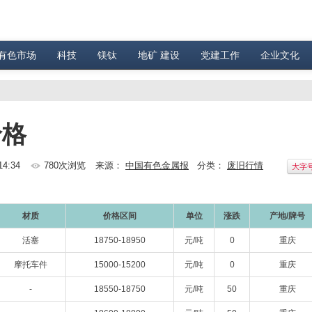
有色市场
科技
镁钛
地矿 建设
党建工作
企业文化
价格
14:34
780次浏览
来源：
中国有色金属报
分类：
废旧行情
大字
材质
价格区间
单位
涨跌
产地/牌号
活塞
18750-18950
元/吨
0
重庆
摩托车件
15000-15200
元/吨
0
重庆
-
18550-18750
元/吨
50
重庆