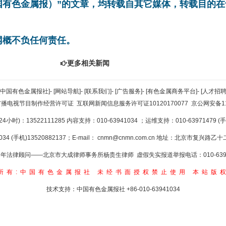
中国有色金属报）”的文章，均转载自其它媒体，转载目的
网概不负任何责任。
更多相关新闻
[中国有色金属报社]
-
[网站导航]
-
[联系我们]
-
[广告服务]
-
[有色金属商务平台]
-
[人才招聘
广播电视节目制作经营许可证
互联网新闻信息服务许可证10120170077
京公网安备110
小时)：13522111285 内容支持：010-63941034
；运维支持：010-63971479 (手机
34 (手机)13520882137；E-mail：
cnmn@cnmn.com.cn
地址：北京市复兴路乙十二
年法律顾问——北京市大成律师事务所杨贵生律师 虚假失实报道举报电话：010-6394
所有:中国有色金属报社
未经书面授权禁止使用
本站版
技术支持：中国有色金属报社
+86-010-63941034