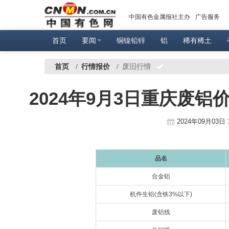
中国有色金属报社主办
广告服务
首页
要闻
铜镍铅锌
铝
稀有稀土
首页
/
行情报价
/
废旧行情
2024年9月3日重庆废铝
2024年09月03日 
品名
合金铝
机件生铝(含铁3%以下)
废
铝线