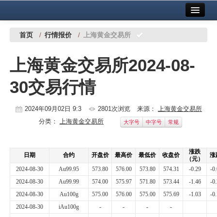
首页
中国有色金属报社主办
广告服务
首页
/
行情报价
/
上海黄金交易所
要闻
上海黄金交易所2024-08-
铜镍铅锌
30交易行情
铝
稀有稀土
2024年09月02日 9:3
2801次浏览
来源：
上海黄金交易所
分类：
上海黄金交易所
大字号
中字号
常规
有色市场
科技
涨跌
日期
合约
开盘价
最高价
最低价
收盘价
涨
（元）
镁钛
2024-08-30
Au99.95
573.80
576.00
573.80
574.31
-0.29
-0
2024-08-30
Au99.99
574.00
575.97
571.80
573.44
-1.46
-0
地矿 建设
2024-08-30
Au100g
575.00
576.00
575.00
575.69
-1.03
-0
2024-08-30
iAu100g
-
-
-
-
党建工作