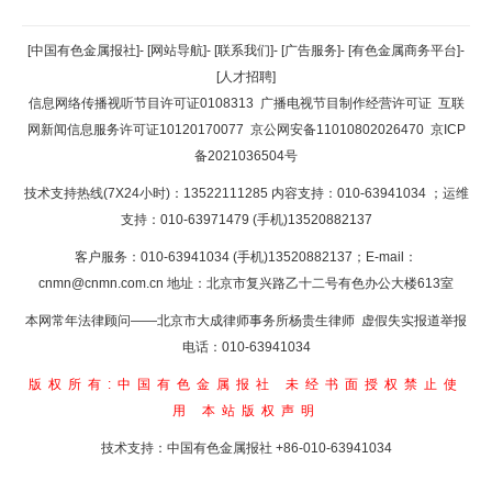
返回顶部
[中国有色金属报社]
-
[网站导航]
-
[联系我们]
-
[广告服务]
-
[有色金属商务平台]
-
[人才招聘]
返回首页
信息网络传播视听节目许可证0108313
广播电视节目制作经营许可证
互联
网新闻信息服务许可证10120170077
京公网安备11010802026470
京ICP
备2021036504号
技术支持热线(7X24小时)：13522111285 内容支持：010-63941034
；运维
支持：010-63971479 (手机)13520882137
客户服务：010-63941034 (手机)13520882137；E-mail：
cnmn@cnmn.com.cn
地址：北京市复兴路乙十二号有色办公大楼613室
本网常年法律顾问——北京市大成律师事务所杨贵生律师 虚假失实报道举报
电话：010-63941034
版权所有:中国有色金属报社
未经书面授权禁止使
用
本站版权声明
技术支持：中国有色金属报社
+86-010-63941034