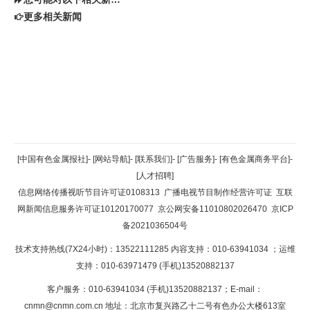
更多相关新闻
返回顶部
[中国有色金属报社]
-
[网站导航]
-
[联系我们]
-
[广告服务]
-
[有色金属商务平台]
-
[人才招聘]
返回首页
信息网络传播视听节目许可证0108313
广播电视节目制作经营许可证
互联
网新闻信息服务许可证10120170077
京公网安备11010802026470
京ICP
备2021036504号
技术支持热线(7X24小时)：13522111285 内容支持：010-63941034
；运维
支持：010-63971479 (手机)13520882137
客户服务：010-63941034 (手机)13520882137；E-mail：
cnmn@cnmn.com.cn
地址：北京市复兴路乙十二号有色办公大楼613室