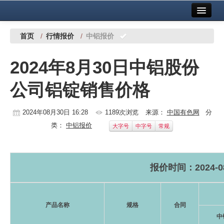
首页
中国有色金属报社主办
广告服务
首页
/
行情报价
/
中铝报价
要闻
2024年8月30日中铝股份
铜镍铅锌
公司铝锭销售价格
铝
稀有稀土
2024年08月30日 16:28
1189次浏览
来源：
中国有色网
分
类：
中铝报价
大字号
中字号
常规
有色市场
科技
报价时间：2024-08
镁钛
地矿 建设
产品名称
规格
合同
党建工作
中