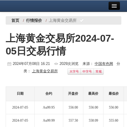
首页
中国有色金属报社主办
广告服务
首页
/
行情报价
/
上海黄金交易所
要闻
上海黄金交易所2024-07-
铜镍铅锌
05日交易行情
铝
稀有稀土
2024年07月08日 16:21
2029次浏览
来源：
中国有色网
分
类：
上海黄金交易所
大字号
中字号
常规
有色市场
科技
日期
合约
开盘价
最高价
最低价
镁钛
2024-07-05
Au99.95
556.00
556.00
556.00
地矿 建设
2024-07-05
Au99.99
557.50
558.09
555.60
党建工作