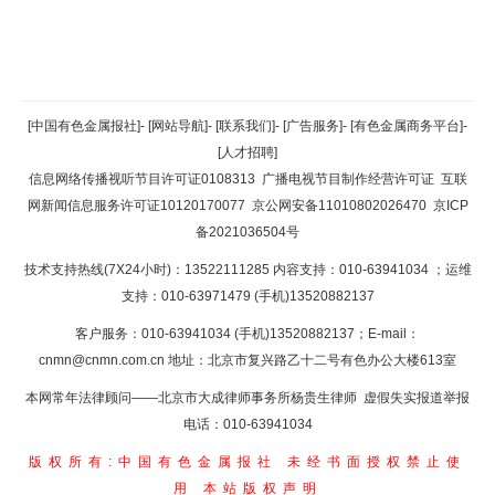
返回顶部
[中国有色金属报社]
-
[网站导航]
-
[联系我们]
-
[广告服务]
-
[有色金属商务平台]
-
[人才招聘]
返回首页
信息网络传播视听节目许可证0108313
广播电视节目制作经营许可证
互联
网新闻信息服务许可证10120170077
京公网安备11010802026470
京ICP
备2021036504号
技术支持热线(7X24小时)：13522111285 内容支持：010-63941034
；运维
支持：010-63971479 (手机)13520882137
客户服务：010-63941034 (手机)13520882137；E-mail：
cnmn@cnmn.com.cn
地址：北京市复兴路乙十二号有色办公大楼613室
本网常年法律顾问——北京市大成律师事务所杨贵生律师 虚假失实报道举报
电话：010-63941034
版权所有:中国有色金属报社
未经书面授权禁止使
用
本站版权声明