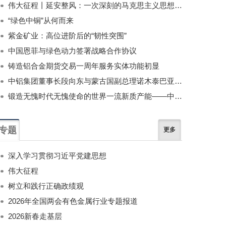
伟大征程丨延安整风：一次深刻的马克思主义思想教育运动
“绿色中铜”从何而来
紫金矿业：高位进阶后的“韧性突围”
中国恩菲与绿色动力签署战略合作协议
铸造铝合金期货交易一周年服务实体功能初显
中铝集团董事长段向东与蒙古国副总理诺木泰巴亚尔举行会谈
锻造无愧时代无愧使命的世界一流新质产能——中国有色金属工业的战略应对与破局之道（二）
专题
更多
深入学习贯彻习近平党建思想
伟大征程
树立和践行正确政绩观
2026年全国两会有色金属行业专题报道
2026新春走基层