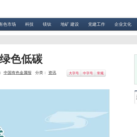
有色市场
科技
镁钛
地矿 建设
党建工作
企业文化
 绿色低碳
：
中国有色金属报
分类：
资讯
大字号
中字号
常规