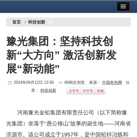
首页
中国有色金属报社主办
广告服务
首页
/
科技创新
要闻
豫光集团：坚持科技创
铜镍铅锌
新“大方向” 激活创新发
铝
展“新动能”
稀有稀土
有色市场
2024年04月12日 13:56
4586次浏览
来源：
中国有色网
分
类：
科技创新
大字号
中字号
常规
科技
镁钛
河南豫光金铅集团有限责任公司（以下简称豫
地矿 建设
光集团）坐落于“愚公移山”故事的诞生地——河南省
党建工作
济源市。该公司成立于1957年，是中国铅锌冶炼和