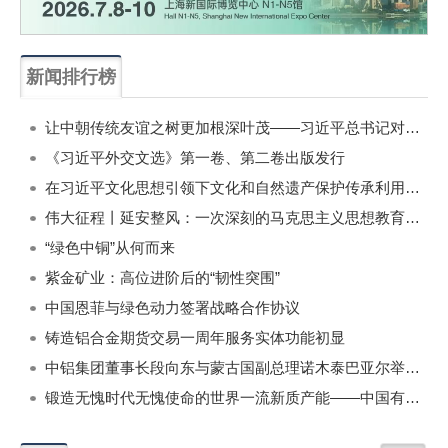
新闻排行榜
一周
每月
让中朝传统友谊之树更加根深叶茂——习近平总书记对朝鲜进行国事访问纪实
《习近平外交文选》第一卷、第二卷出版发行
在习近平文化思想引领下文化和自然遗产保护传承利用工作开创新局面
伟大征程丨延安整风：一次深刻的马克思主义思想教育运动
“绿色中铜”从何而来
紫金矿业：高位进阶后的“韧性突围”
中国恩菲与绿色动力签署战略合作协议
铸造铝合金期货交易一周年服务实体功能初显
中铝集团董事长段向东与蒙古国副总理诺木泰巴亚尔举行会谈
锻造无愧时代无愧使命的世界一流新质产能——中国有色金属工业的战略应对与破局之道（二）