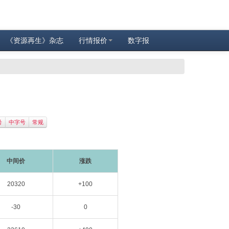
《资源再生》杂志
行情报价
数字报
号
中字号
常规
中间价
涨跌
20320
+100
-30
0