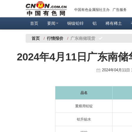
中国有色金属报社主办
广告服务
首页
要闻
铜镍铅锌
铝
稀有稀土
首页
/
行情报价
/
广东南储现货
2024年4月11日广东
2024年04月11日 
品名
重熔用铝锭
铝升贴水