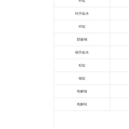
锌锭
锌升贴水
锌锭
阴极铜
铜升贴水
铅锭
锡锭
电解镍
电解钴