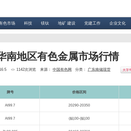
有色市场
科技
镁钛
地矿 建设
党建工作
企业文化
南储华南地区有色金属市场行情
16:5
1142次浏览
来源：
中国有色网
分类：
广东南储现货
大字
牌号
价格区间
Al99.7
20290-20350
Al99.7
(贴)30-(贴)30