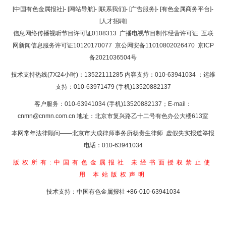
返回顶部
[中国有色金属报社]
-
[网站导航]
-
[联系我们]
-
[广告服务]
-
[有色金属商务平台]
-
[人才招聘]
返回首页
信息网络传播视听节目许可证0108313
广播电视节目制作经营许可证
互联
网新闻信息服务许可证10120170077
京公网安备11010802026470
京ICP
备2021036504号
技术支持热线(7X24小时)：13522111285 内容支持：010-63941034
；运维
支持：010-63971479 (手机)13520882137
客户服务：010-63941034 (手机)13520882137；E-mail：
cnmn@cnmn.com.cn
地址：北京市复兴路乙十二号有色办公大楼613室
本网常年法律顾问——北京市大成律师事务所杨贵生律师 虚假失实报道举报
电话：010-63941034
版权所有:中国有色金属报社
未经书面授权禁止使
用
本站版权声明
技术支持：中国有色金属报社
+86-010-63941034