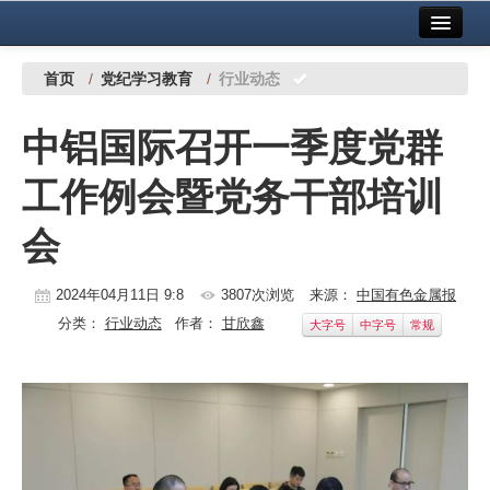
首页
中国有色金属报社主办
广告服务
首页
/
党纪学习教育
/
行业动态
要闻
中铝国际召开一季度党群
铜镍铅锌
工作例会暨党务干部培训
铝
会
稀有稀土
有色市场
2024年04月11日 9:8
3807次浏览
来源：
中国有色金属报
分类：
行业动态
作者：
甘欣鑫
大字号
中字号
常规
科技
镁钛
地矿 建设
党建工作