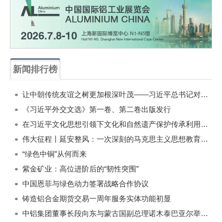
新闻排行榜
一周
每月
让中朝传统友谊之树更加根深叶茂——习近平总书记对朝鲜进行国事访问纪实
《习近平外交文选》第一卷、第二卷出版发行
在习近平文化思想引领下文化和自然遗产保护传承利用工作开创新局面
伟大征程丨延安整风：一次深刻的马克思主义思想教育运动
“绿色中铜”从何而来
紫金矿业：高位进阶后的“韧性突围”
中国恩菲与绿色动力签署战略合作协议
铸造铝合金期货交易一周年服务实体功能初显
中铝集团董事长段向东与蒙古国副总理诺木泰巴亚尔举行会谈