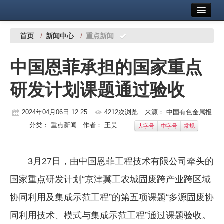
首页
中国有色金属报社主办
广告服务
首页
/
新闻中心
/
重点新闻
要闻
中国恩菲承担的国家重点
铜镍铅锌
研发计划课题通过验收
铝
稀有稀土
2024年04月06日 12:25
4212次浏览
来源：
中国有色金属报
分类：
重点新闻
作者：
王昊
大字号
中字号
常规
有色市场
科技
3月27日，由中国恩菲工程技术有限公司牵头的
镁钛
国家重点研发计划“京津冀工农城固废跨产业跨区域
地矿 建设
协同利用及集成示范工程”的第五项课题“多源固废协
同利用技术、模式与集成示范工程”通过课题验收。
党建工作