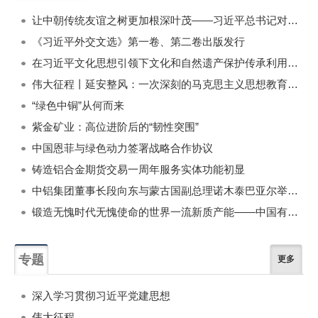
一周
每月
让中朝传统友谊之树更加根深叶茂——习近平总书记对朝鲜进行国事访问纪实
《习近平外交文选》第一卷、第二卷出版发行
在习近平文化思想引领下文化和自然遗产保护传承利用工作开创新局面
伟大征程丨延安整风：一次深刻的马克思主义思想教育运动
“绿色中铜”从何而来
紫金矿业：高位进阶后的“韧性突围”
中国恩菲与绿色动力签署战略合作协议
铸造铝合金期货交易一周年服务实体功能初显
中铝集团董事长段向东与蒙古国副总理诺木泰巴亚尔举行会谈
锻造无愧时代无愧使命的世界一流新质产能——中国有色金属工业的战略应对与破局之道（二）
专题
更多
深入学习贯彻习近平党建思想
伟大征程