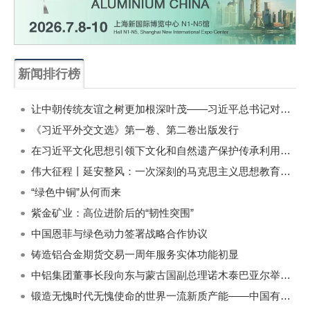
新闻排行榜
一周
每月
让中朝传统友谊之树更加根深叶茂——习近平总书记对朝鲜进行国事访问纪实
《习近平外交文选》第一卷、第二卷出版发行
在习近平文化思想引领下文化和自然遗产保护传承利用工作开创新局面
伟大征程丨延安整风：一次深刻的马克思主义思想教育运动
“绿色中铜”从何而来
紫金矿业：高位进阶后的“韧性突围”
中国恩菲与绿色动力签署战略合作协议
铸造铝合金期货交易一周年服务实体功能初显
中铝集团董事长段向东与蒙古国副总理诺木泰巴亚尔举行会谈
锻造无愧时代无愧使命的世界一流新质产能——中国有色金属工业的战略应对与破局之道（二）