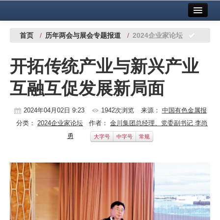
首页
中国有色金属报社主办
广告服务
首页
/
历年两会与展会专题报道
/
2024企业家论坛
要闻
开拓传统产业与新兴产业
铜镍铅锌
互融互促发展新局面
铝
稀有稀土
2024年04月02日 9:23
1942次浏览
来源：
中国有色金属报
分类：
2024企业家论坛
作者：
金川集团总经理、党委副书记 李尚
有色市场
勇
大字号
中字号
常规
科技
镁钛
地矿 建设
党建工作