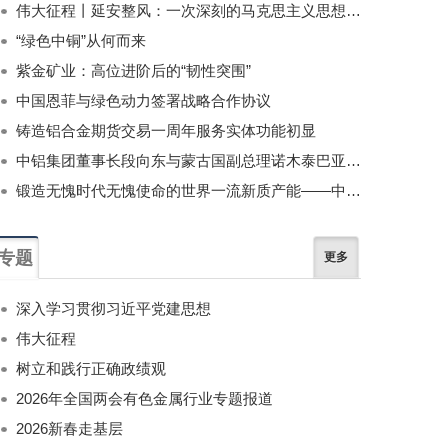
伟大征程丨延安整风：一次深刻的马克思主义思想教育运动
“绿色中铜”从何而来
紫金矿业：高位进阶后的“韧性突围”
中国恩菲与绿色动力签署战略合作协议
铸造铝合金期货交易一周年服务实体功能初显
中铝集团董事长段向东与蒙古国副总理诺木泰巴亚尔举行会谈
锻造无愧时代无愧使命的世界一流新质产能——中国有色金属工业的战略应对与破局之道（二）
专题
更多
深入学习贯彻习近平党建思想
伟大征程
树立和践行正确政绩观
2026年全国两会有色金属行业专题报道
2026新春走基层