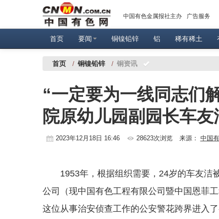
中国有色金属报社主办
广告服务
首页
要闻
铜镍铅锌
铝
稀有稀土
首页
/
铜镍铅锌
/
铜资讯
“一定要为一线同志们
院原幼儿园副园长车友
2023年12月18日 16:46
28623次浏览
来源：
中国
1953年，根据组织需要，24岁的车友
公司（现中国有色工程有限公司暨中国恩菲工
这位从事治安侦查工作的公安警花跨界进入了