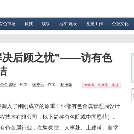
有色市场
科技
镁钛
地矿 建设
党建工作
企业文化
解决后顾之忧”——访有色
洁
有色金属报
分类：
铜资讯
作者：
杨净茹
大字号
中字号
常规
洁被调入了刚刚成立的原重工业部有色金属管理局设计
程技术有限公司，以下简称有色院或中国恩菲）。
有色金属行业，在监察室、人事处、土建科、食堂