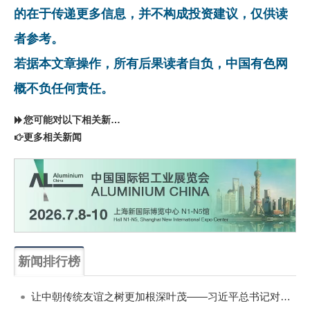
的在于传递更多信息，并不构成投资建议，仅供读
者参考。
若据本文章操作，所有后果读者自负，中国有色网
概不负任何责任。
您可能对以下相关新闻同样感兴趣
更多相关新闻
新闻排行榜
一周
每月
让中朝传统友谊之树更加根深叶茂——习近平总书记对朝鲜进行国事访问纪实