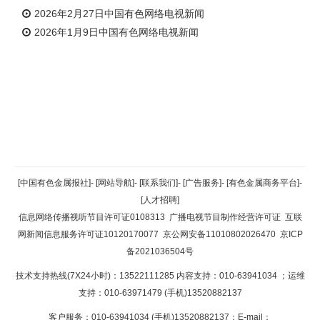
2026年2月27日中国有色网络电视新闻
2026年1月9日中国有色网络电视新闻
返回顶部
[中国有色金属报社]
-
[网站导航]
-
[联系我们]
-
[广告服务]
-
[有色金属商务平台]
-
[人才招聘]
返回首页
信息网络传播视听节目许可证0108313
广播电视节目制作经营许可证
互联
网新闻信息服务许可证10120170077
京公网安备11010802026470
京ICP
备2021036504号
技术支持热线(7X24小时)：13522111285 内容支持：010-63941034
；运维
支持：010-63971479 (手机)13520882137
客户服务：010-63941034 (手机)13520882137；E-mail：