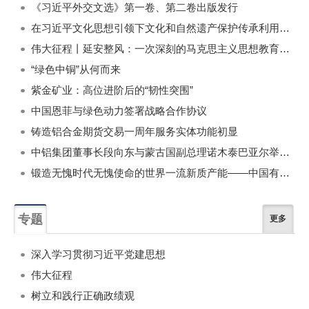
《习近平外交文选》第一卷、第二卷出版发行
在习近平文化思想引领下文化和自然遗产保护传承利用工作开创新局面
伟大征程丨延安整风：一次深刻的马克思主义思想教育运动
“绿色中铜”从何而来
紫金矿业：高位进阶后的“韧性突围”
中国恩菲与绿色动力签署战略合作协议
铸造铝合金期货交易一周年服务实体功能初显
中铝集团董事长段向东与蒙古国副总理诺木泰巴亚尔举行会谈
锻造无愧时代无愧使命的世界一流新质产能——中国有色金属工业的战略应对与破局之道（二）
专题
更多
深入学习贯彻习近平党建思想
伟大征程
树立和践行正确政绩观