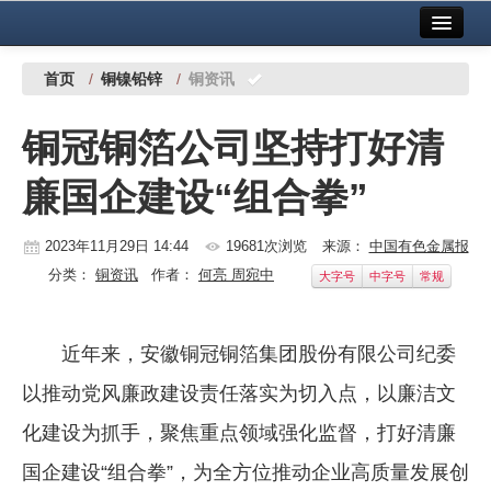
首页
中国有色金属报社主办
广告服务
首页
/
铜镍铅锌
/
铜资讯
要闻
铜冠铜箔公司坚持打好清
铜镍铅锌
廉国企建设“组合拳”
铝
稀有稀土
2023年11月29日 14:44
19681次浏览
来源：
中国有色金属报
分类：
铜资讯
作者：
何亮 周宛中
大字号
中字号
常规
有色市场
科技
近年来，安徽铜冠铜箔集团股份有限公司纪委
镁钛
以推动党风廉政建设责任落实为切入点，以廉洁文
地矿 建设
化建设为抓手，聚焦重点领域强化监督，打好清廉
国企建设“组合拳”，为全方位推动企业高质量发展创
党建工作