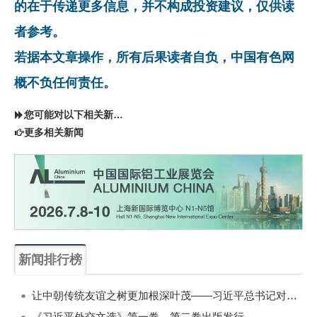
的在于传递更多信息，并不构成投资建议，仅供读
者参考。
若据本文章操作，所有后果读者自负，中国有色网
概不负任何责任。
您可能对以下相关新闻同样感兴趣
更多相关新闻
新闻排行榜
一周
每月
让中朝传统友谊之树更加根深叶茂——习近平总书记对朝鲜进行国事访问纪实
《习近平外交文选》第一卷、第二卷出版发行