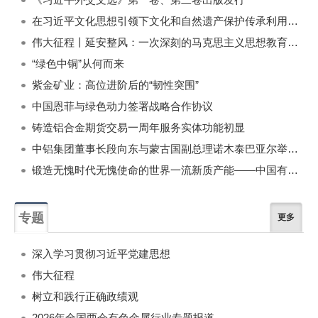
在习近平文化思想引领下文化和自然遗产保护传承利用工作开创新局面
伟大征程丨延安整风：一次深刻的马克思主义思想教育运动
“绿色中铜”从何而来
紫金矿业：高位进阶后的“韧性突围”
中国恩菲与绿色动力签署战略合作协议
铸造铝合金期货交易一周年服务实体功能初显
中铝集团董事长段向东与蒙古国副总理诺木泰巴亚尔举行会谈
锻造无愧时代无愧使命的世界一流新质产能——中国有色金属工业的战略应对与破局之道（二）
专题
更多
深入学习贯彻习近平党建思想
伟大征程
树立和践行正确政绩观
2026年全国两会有色金属行业专题报道