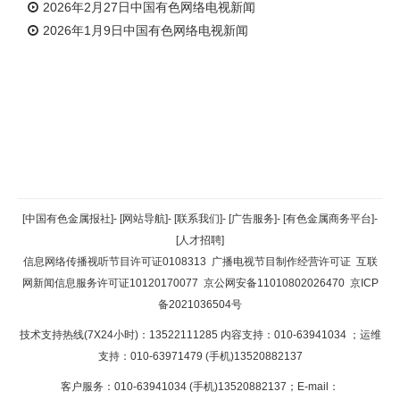
2026年2月27日中国有色网络电视新闻
2026年1月9日中国有色网络电视新闻
返回顶部
[中国有色金属报社]
-
[网站导航]
-
[联系我们]
-
[广告服务]
-
[有色金属商务平台]
-
[人才招聘]
返回首页
信息网络传播视听节目许可证0108313
广播电视节目制作经营许可证
互联
网新闻信息服务许可证10120170077
京公网安备11010802026470
京ICP
备2021036504号
技术支持热线(7X24小时)：13522111285 内容支持：010-63941034
；运维
支持：010-63971479 (手机)13520882137
客户服务：010-63941034 (手机)13520882137；E-mail：