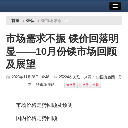
首页
中国有色金属报社主办
广告服务
首页
/
镁钛
/
镁市场评论
要闻
市场需求不振 镁价回落明
铜镍铅锌
显——10月份镁市场回顾
铝
及展望
稀有稀土
有色市场
2023年11月28日 10:48
25224次浏览
来源：
中国有色网
分
类：
镁市场评论
大字号
中字号
常规
科技
镁钛
市场价格走势回顾及预测
地矿 建设
国内价格走势回顾
党建工作