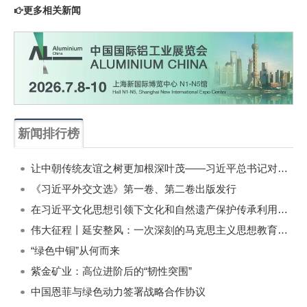
更多相关新闻
新闻排行榜
一周
每月
让中朝传统友谊之树更加根深叶茂——习近平总书记对朝鲜进行国事访问纪实
《习近平外交文选》第一卷、第二卷出版发行
在习近平文化思想引领下文化和自然遗产保护传承利用工作开创新局面
伟大征程丨延安整风：一次深刻的马克思主义思想教育运动
“绿色中铜”从何而来
紫金矿业：高位进阶后的“韧性突围”
中国恩菲与绿色动力签署战略合作协议