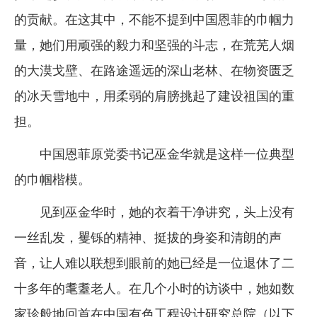
的贡献。在这其中，不能不提到中国恩菲的巾帼力
企业文化
量，她们用顽强的毅力和坚强的斗志，在荒芜人烟
《资源再生》杂志
的大漠戈壁、在路途遥远的深山老林、在物资匮乏
行情报价
的冰天雪地中，用柔弱的肩膀挑起了建设祖国的重
数字报
担。
中国恩菲原党委书记巫金华就是这样一位典型
的巾帼楷模。
见到巫金华时，她的衣着干净讲究，头上没有
一丝乱发，矍铄的精神、挺拔的身姿和清朗的声
音，让人难以联想到眼前的她已经是一位退休了二
十多年的耄耋老人。在几个小时的访谈中，她如数
家珍般地回首在中国有色工程设计研究总院（以下