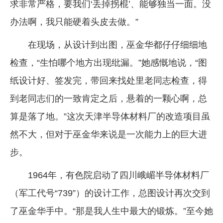
求非常严格，要我们‘丢掉拐棍’、能够独当一面。没
办法啊，我只能硬着头皮去做。”
在现场，从设计到出图，巫金华都仔仔细细地
检查，“生怕哪个地方出现纰漏。”她感慨地说，“图
纸设计好、签发完，带回来找处里老同志检查，得
到老同志们的一致肯定之后，悬着的一颗心啊，总
算是落了地。”这次天津半导体材料厂的改造项目虽
然不大，但对于巫金华来说是一次能力上的巨大进
步。
1964年，有色院启动了四川峨嵋半导体材料厂
（军工代号“739”）的设计工作，总图设计再次交到
了巫金华手中。“那是我人生中最大的锻炼。”至今她