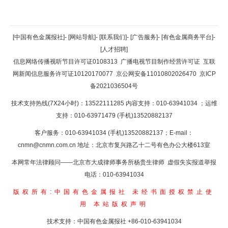
返回顶部
[中国有色金属报社]
-
[网站导航]
-
[联系我们]
-
[广告服务]
-
[有色金属商务平台]
-
[人才招聘]
返回首页
信息网络传播视听节目许可证0108313
广播电视节目制作经营许可证
互联
网新闻信息服务许可证10120170077
京公网安备11010802026470
京ICP
备2021036504号
技术支持热线(7X24小时)：13522111285 内容支持：010-63941034
；运维
支持：010-63971479 (手机)13520882137
客户服务：010-63941034 (手机)13520882137；E-mail：
cnmn@cnmn.com.cn
地址：北京市复兴路乙十二号有色办公大楼613室
本网常年法律顾问——北京市大成律师事务所杨贵生律师 虚假失实报道举报
电话：010-63941034
版权所有:中国有色金属报社
未经书面授权禁止使
用
本站版权声明
技术支持：中国有色金属报社
+86-010-63941034