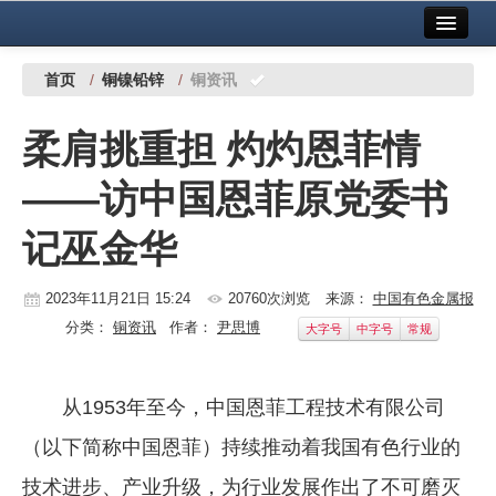
首页
中国有色金属报社主办
广告服务
首页
/
铜镍铅锌
/
铜资讯
要闻
柔肩挑重担 灼灼恩菲情
铜镍铅锌
——访中国恩菲原党委书
铝
记巫金华
稀有稀土
有色市场
2023年11月21日 15:24
20760次浏览
来源：
中国有色金属报
分类：
铜资讯
作者：
尹思博
大字号
中字号
常规
科技
镁钛
从1953年至今，中国恩菲工程技术有限公司
地矿 建设
（以下简称中国恩菲）持续推动着我国有色行业的
党建工作
技术进步、产业升级，为行业发展作出了不可磨灭