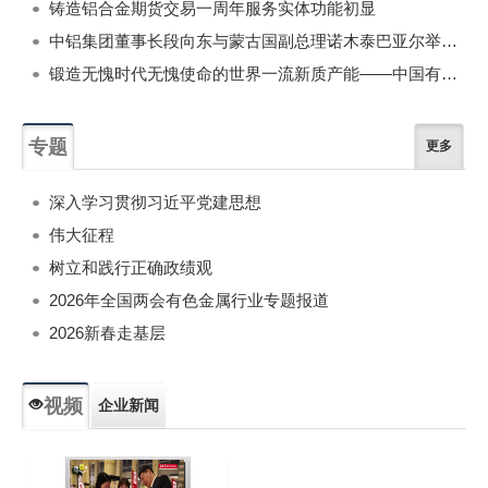
铸造铝合金期货交易一周年服务实体功能初显
中铝集团董事长段向东与蒙古国副总理诺木泰巴亚尔举行会谈
锻造无愧时代无愧使命的世界一流新质产能——中国有色金属工业的战略应对与破局之道（二）
专题
更多
深入学习贯彻习近平党建思想
伟大征程
树立和践行正确政绩观
2026年全国两会有色金属行业专题报道
2026新春走基层
视频
企业新闻
专题新闻
人物专访