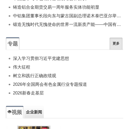
铸造铝合金期货交易一周年服务实体功能初显
中铝集团董事长段向东与蒙古国副总理诺木泰巴亚尔举行会谈
锻造无愧时代无愧使命的世界一流新质产能——中国有色金属工业的战略应对与破局之道（二）
专题
更多
深入学习贯彻习近平党建思想
伟大征程
树立和践行正确政绩观
2026年全国两会有色金属行业专题报道
2026新春走基层
视频
企业新闻
专题新闻
人物专访