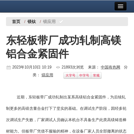
首页
中国有色金属报社主办
广告服务
首页
/
镁钛
/
镁应用
要闻
东轻板带厂成功轧制高镁
铜镍铅锌
铝合金紧固件
铝
稀有稀土
2023年10月10日 10:19
21893次浏览
来源：
中国有色网
分
类：
镁应用
大字号
中字号
常规
有色市场
科技
近期，东轻板带厂成功轧制出某系高镁铝合金紧固件，为后续轧
镁钛
制更多的高镁含量合金打下了坚实的基础。在调试生产阶段，因经多轮
地矿 建设
次调试生产失败，厂家调试人员确认本机台不具备生产此类高镁铸造棒
党建工作
材能力。但板带厂凭借不服输的精神，在设备厂家人员全部撤离的状态