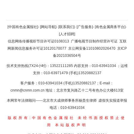
返回顶部
[中国有色金属报社]
-
[网站导航]
-
[联系我们]
-
[广告服务]
-
[有色金属商务平台]
-
[人才招聘]
返回首页
信息网络传播视听节目许可证0108313
广播电视节目制作经营许可证
互联
网新闻信息服务许可证10120170077
京公网安备11010802026470
京ICP
备2021036504号
技术支持热线(7X24小时)：13522111285 内容支持：010-63941034
；运维
支持：010-63971479 (手机)13520882137
客户服务：010-63941034 (手机)13520882137；E-mail：
cnmn@cnmn.com.cn
地址：北京市复兴路乙十二号有色办公大楼613室
本网常年法律顾问——北京市大成律师事务所杨贵生律师 虚假失实报道举报
电话：010-63941034
版权所有:中国有色金属报社
未经书面授权禁止使
用
本站版权声明