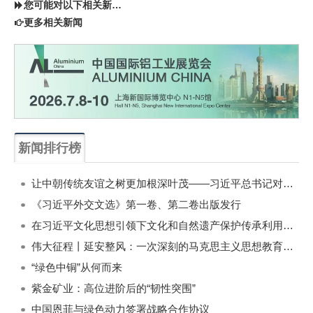
您可能对以下相关新闻同样感兴趣
更多相关新闻
新闻排行榜
一周
每月
让中朝传统友谊之树更加根深叶茂——习近平总书记对朝鲜进行国事访问纪实
《习近平外交文选》第一卷、第二卷出版发行
在习近平文化思想引领下文化和自然遗产保护传承利用工作开创新局面
伟大征程丨延安整风：一次深刻的马克思主义思想教育运动
“绿色中铜”从何而来
紫金矿业：高位进阶后的“韧性突围”
中国恩菲与绿色动力签署战略合作协议