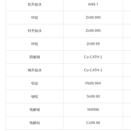
铝升贴水
Al99.7
企业文化
锌锭
Zn99.995
《资源再生》杂志
锌升贴水
Zn99.995
行情报价
锌锭
Zn99.99
数字报
阴极铜
Cu-CATH-1
铜升贴水
Cu-CATH-1
铅锭
Pb99.994
锡锭
Sn99.90
电解镍
Ni9996
电解钴
Co99.98