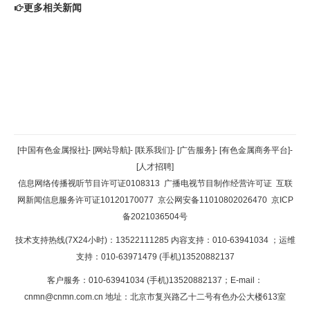
更多相关新闻
返回顶部
[中国有色金属报社]
-
[网站导航]
-
[联系我们]
-
[广告服务]
-
[有色金属商务平台]
-
[人才招聘]
返回首页
信息网络传播视听节目许可证0108313
广播电视节目制作经营许可证
互联
网新闻信息服务许可证10120170077
京公网安备11010802026470
京ICP
备2021036504号
技术支持热线(7X24小时)：13522111285 内容支持：010-63941034
；运维
支持：010-63971479 (手机)13520882137
客户服务：010-63941034 (手机)13520882137；E-mail：
cnmn@cnmn.com.cn
地址：北京市复兴路乙十二号有色办公大楼613室