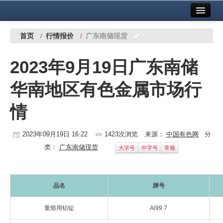
首页
中国有色金属报社主办
广告服务
首页
/
行情报价
/
广东南储现货
要闻
2023年9月19日广东南储
铜镍铅锌
华南地区有色金属市场行
铝
情
稀有稀土
有色市场
2023年09月19日 16:22
1423次浏览
来源：
中国有色网
分
类：
广东南储现货
大字号
中字号
常规
科技
镁钛
品名
牌号
地矿 建设
重熔用铝锭
Al99.7
党建工作