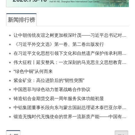
新闻排行榜
一周
每月
让中朝传统友谊之树更加根深叶茂——习近平总书记对朝鲜进行国事访问纪实
《习近平外交文选》第一卷、第二卷出版发行
在习近平文化思想引领下文化和自然遗产保护传承利用工作开创新局面
伟大征程丨延安整风：一次深刻的马克思主义思想教育运动
“绿色中铜”从何而来
紫金矿业：高位进阶后的“韧性突围”
中国恩菲与绿色动力签署战略合作协议
铸造铝合金期货交易一周年服务实体功能初显
中铝集团董事长段向东与蒙古国副总理诺木泰巴亚尔举行会谈
锻造无愧时代无愧使命的世界一流新质产能——中国有色金属工业的战略应对与破局之道（二）