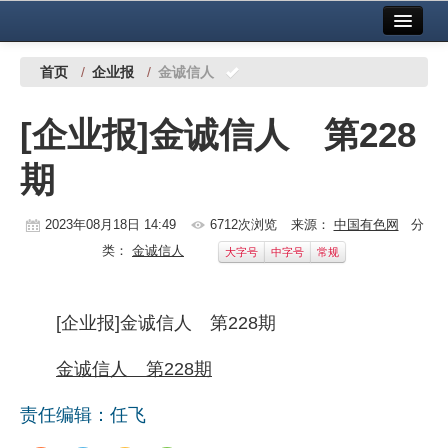
首页
中国有色金属报社主办
广告服务
首页
/
企业报
/
金诚信人
要闻
[企业报]金诚信人 第228
铜镍铅锌
期
铝
稀有稀土
2023年08月18日 14:49
6712次浏览
来源：
中国有色网
分
类：
金诚信人
大字号
中字号
常规
有色市场
科技
[企业报]金诚信人 第228期
镁钛
金诚信人 第228期
地矿 建设
责任编辑：任飞
党建工作