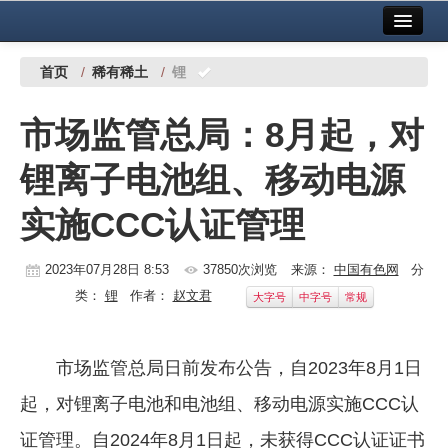
首页
中国有色金属报社主办
广告服务
首页
/
稀有稀土
/
锂
要闻
市场监管总局：8月起，对
铜镍铅锌
锂离子电池组、移动电源
铝
实施CCC认证管理
稀有稀土
有色市场
2023年07月28日 8:53
37850次浏览
来源：
中国有色网
分
类：
锂
作者：
赵文君
大字号
中字号
常规
科技
镁钛
市场监管总局日前发布公告，自2023年8月1日
地矿 建设
起，对锂离子电池和电池组、移动电源实施CCC认
党建工作
证管理。自2024年8月1日起，未获得CCC认证证书