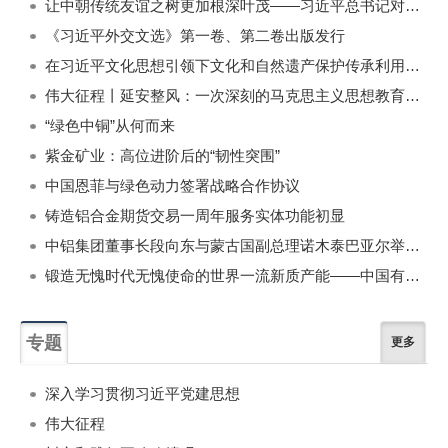
让中朝传统友谊之树更加根深叶茂——习近平总书记对朝鲜进行国事访问纪实
《习近平外交文选》第一卷、第二卷出版发行
在习近平文化思想引领下文化和自然遗产保护传承利用工作开创新局面
伟大征程丨延安整风：一次深刻的马克思主义思想教育运动
“绿色中铜”从何而来
紫金矿业：高位进阶后的“韧性突围”
中国恩菲与绿色动力签署战略合作协议
铸造铝合金期货交易一周年服务实体功能初显
中铝集团董事长段向东与蒙古国副总理诺木泰巴亚尔举行会谈
锻造无愧时代无愧使命的世界一流新质产能——中国有色金属工业的战略应对与破局之道（二）
专题
更多
深入学习贯彻习近平党建思想
伟大征程