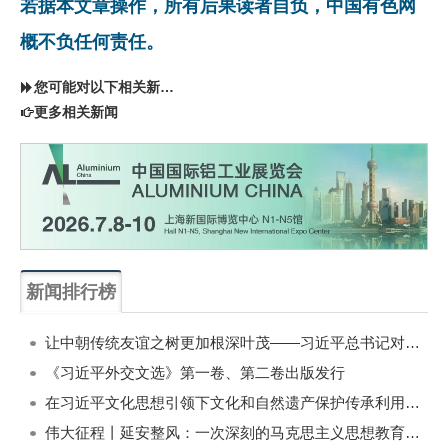
若据本文章操作，所有后果读者自负，中国有色网
概不负任何责任。
您可能对以下相关新闻同样感兴趣
更多相关新闻
新闻排行榜
一周
每月
让中朝传统友谊之树更加根深叶茂——习近平总书记对朝鲜进行国事访问纪实
《习近平外交文选》第一卷、第二卷出版发行
在习近平文化思想引领下文化和自然遗产保护传承利用工作开创新局面
伟大征程丨延安整风：一次深刻的马克思主义思想教育运动