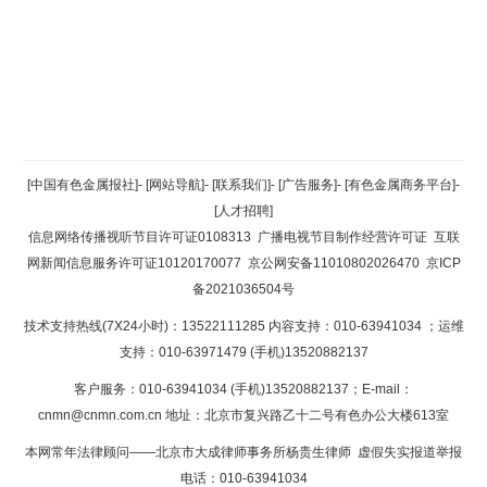
返回顶部
[中国有色金属报社]
-
[网站导航]
-
[联系我们]
-
[广告服务]
-
[有色金属商务平台]
-
[人才招聘]
返回首页
信息网络传播视听节目许可证0108313
广播电视节目制作经营许可证
互联
网新闻信息服务许可证10120170077
京公网安备11010802026470
京ICP
备2021036504号
技术支持热线(7X24小时)：13522111285 内容支持：010-63941034
；运维
支持：010-63971479 (手机)13520882137
客户服务：010-63941034 (手机)13520882137；E-mail：
cnmn@cnmn.com.cn
地址：北京市复兴路乙十二号有色办公大楼613室
本网常年法律顾问——北京市大成律师事务所杨贵生律师 虚假失实报道举报
电话：010-63941034