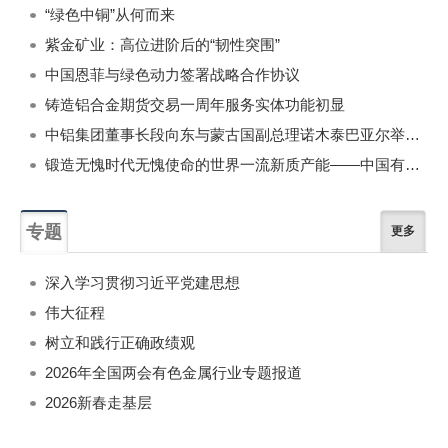
“绿色中铜”从何而来
紫金矿业：高位进阶后的“韧性突围”
中国恩菲与绿色动力签署战略合作协议
铸造铝合金期货交易一周年服务实体功能初显
中铝集团董事长段向东与蒙古国副总理诺木泰巴亚尔举行会谈
锻造无愧时代无愧使命的世界一流新质产能——中国有色金属工业的战略应对与破局之道（二）
专题
更多
深入学习贯彻习近平党建思想
伟大征程
树立和践行正确政绩观
2026年全国两会有色金属行业专题报道
2026新春走基层