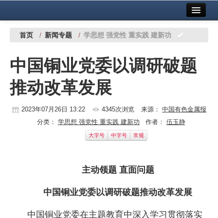
首页
中国有色金属报社主办
广告服务
首页
/
新闻专题
/
学思想 强党性 重实践 建新功
要闻
中国铜业党委以调研破题
铜镍铅锌
推动改革发展
铝
稀有稀土
2023年07月26日 13:22
4345次浏览
来源：
中国有色金属报
分类：
学思想 强党性 重实践 建新功
作者：
伍玉静
有色市场
大字号
中字号
常规
科技
主动领题 直面问题
镁钛
地矿 建设
中国铜业党委以调研破题推动改革发展
党建工作
中国铜业党委在主题教育中深入学习贯彻落实