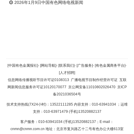
2026年1月9日中国有色网络电视新闻
返回顶部
[中国有色金属报社]
-
[网站导航]
-
[联系我们]
-
[广告服务]
-
[有色金属商务平台]
-
[人才招聘]
返回首页
信息网络传播视听节目许可证0108313
广播电视节目制作经营许可证
互联
网新闻信息服务许可证10120170077
京公网安备11010802026470
京ICP
备2021036504号
技术支持热线(7X24小时)：13522111285 内容支持：010-63941034
；运维
支持：010-63971479 (手机)13520882137
客户服务：010-63941034 (手机)13520882137；E-mail：
cnmn@cnmn.com.cn
地址：北京市复兴路乙十二号有色办公大楼613室