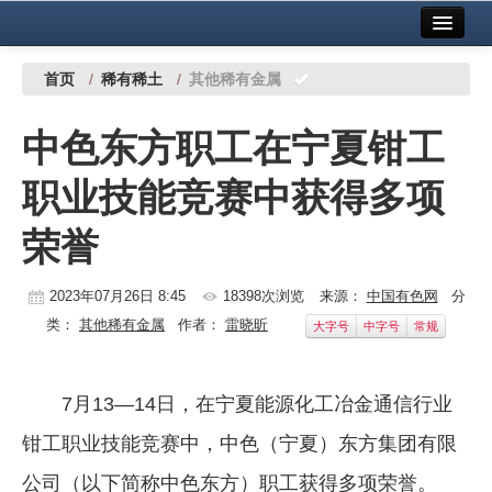
首页
中国有色金属报社主办
广告服务
首页
/
稀有稀土
/
其他稀有金属
要闻
中色东方职工在宁夏钳工
铜镍铅锌
职业技能竞赛中获得多项
铝
荣誉
稀有稀土
有色市场
2023年07月26日 8:45
18398次浏览
来源：
中国有色网
分
类：
其他稀有金属
作者：
雷晓昕
大字号
中字号
常规
科技
镁钛
7月13—14日，在宁夏能源化工冶金通信行业
地矿 建设
钳工职业技能竞赛中，中色（宁夏）东方集团有限
党建工作
公司（以下简称中色东方）职工获得多项荣誉。