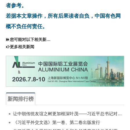
者参考。
若据本文章操作，所有后果读者自负，中国有色网
概不负任何责任。
您可能对以下相关新闻同样感兴趣
更多相关新闻
新闻排行榜
一周
每月
让中朝传统友谊之树更加根深叶茂——习近平总书记对朝鲜进行国事访问纪实
《习近平外交文选》第一卷、第二卷出版发行