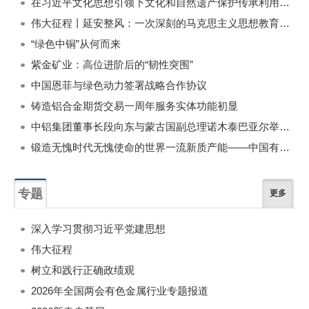
在习近平文化思想引领下文化和自然遗产保护传承利用工作开创新局面
伟大征程丨延安整风：一次深刻的马克思主义思想教育运动
“绿色中铜”从何而来
紫金矿业：高位进阶后的“韧性突围”
中国恩菲与绿色动力签署战略合作协议
铸造铝合金期货交易一周年服务实体功能初显
中铝集团董事长段向东与蒙古国副总理诺木泰巴亚尔举行会谈
锻造无愧时代无愧使命的世界一流新质产能——中国有色金属工业的战略应对与破局之道（二）
专题
更多
深入学习贯彻习近平党建思想
伟大征程
树立和践行正确政绩观
2026年全国两会有色金属行业专题报道