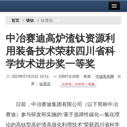
首页
中国有色金属报社主办
广告服务
首页
/
镁钛
/
钛资讯
要闻
中冶赛迪高炉渣钛资源利
铜镍铅锌
用装备技术荣获四川省科
铝
学技术进步奖一等奖
稀有稀土
有色市场
2023年07月21日 14:51
10697次浏览
来源：
中国有色网
分
类：
钛资讯
大字号
中字号
常规
科技
镁钛
日前，中冶赛迪集团有限公司（以下简称中冶
地矿 建设
赛迪）参与研发和实施的“基于选择性碳化—氯化理
党建工作
论的高钛型高炉渣高值化利用技术”荣获四川省科学