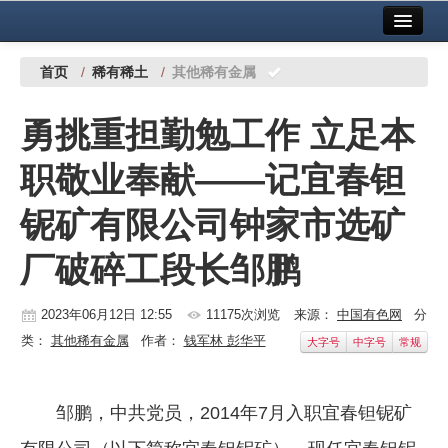
首页
中国有色金属报社主办
广告服务
首页
/
稀有稀土
/
其他稀有金属
要闻
勇挑重担勤勉工作 立足本
铜镍铅锌
职敬业奉献——记宜春钽
铝
铌矿有限公司钟家市选矿
稀有稀土
厂破碎工段长邹鹏
有色市场
科技
2023年06月12日 12:55
11175次浏览
来源：
中国有色网
分
类：
其他稀有金属
作者：
钱军林 彭华平
大字号
中字号
常规
镁钛
地矿 建设
邹鹏，中共党员，2014年7月入职宜春钽铌矿
党建工作