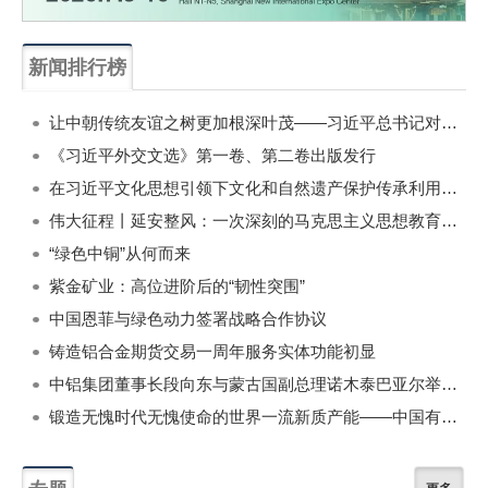
新闻排行榜
一周
每月
让中朝传统友谊之树更加根深叶茂——习近平总书记对朝鲜进行国事访问纪实
《习近平外交文选》第一卷、第二卷出版发行
在习近平文化思想引领下文化和自然遗产保护传承利用工作开创新局面
伟大征程丨延安整风：一次深刻的马克思主义思想教育运动
“绿色中铜”从何而来
紫金矿业：高位进阶后的“韧性突围”
中国恩菲与绿色动力签署战略合作协议
铸造铝合金期货交易一周年服务实体功能初显
中铝集团董事长段向东与蒙古国副总理诺木泰巴亚尔举行会谈
锻造无愧时代无愧使命的世界一流新质产能——中国有色金属工业的战略应对与破局之道（二）