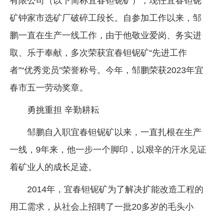
有限公司（以下简称宜春钽铌矿），现任宜春钽铌
企业文化
矿钟家市选矿厂破碎工段长。自参加工作以来，邹
《资源再生》杂志
鹏一直在生产一线工作，由于他敬业爱岗、务实进
取、乐于奉献，多次荣获宜春钽铌矿“先进工作
行情报价
者”“优秀党员”荣誉称号。今年，邹鹏荣获2023年宜
数字报
春市五一劳动奖章。
勇挑重担 辛勤耕耘
邹鹏自入职宜春钽铌矿以来，一直扎根在生产
一线，9年来，他一步一个脚印，以艰辛的汗水见证
着矿业人的成长足迹。
2014年，宜春钽铌矿为了解决扩能改造工程的
用工需求，从社会上招聘了一批20多岁的毛头小