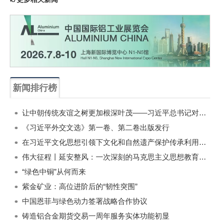
新闻排行榜
一周
每月
让中朝传统友谊之树更加根深叶茂——习近平总书记对朝鲜进行国事访问纪实
《习近平外交文选》第一卷、第二卷出版发行
在习近平文化思想引领下文化和自然遗产保护传承利用工作开创新局面
伟大征程丨延安整风：一次深刻的马克思主义思想教育运动
“绿色中铜”从何而来
紫金矿业：高位进阶后的“韧性突围”
中国恩菲与绿色动力签署战略合作协议
铸造铝合金期货交易一周年服务实体功能初显