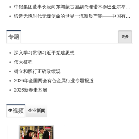
中铝集团董事长段向东与蒙古国副总理诺木泰巴亚尔举行会谈
锻造无愧时代无愧使命的世界一流新质产能——中国有色金属工业的战略应对与破局之道（二）
专题
更多
深入学习贯彻习近平党建思想
伟大征程
树立和践行正确政绩观
2026年全国两会有色金属行业专题报道
2026新春走基层
视频
企业新闻
专题新闻
人物专访