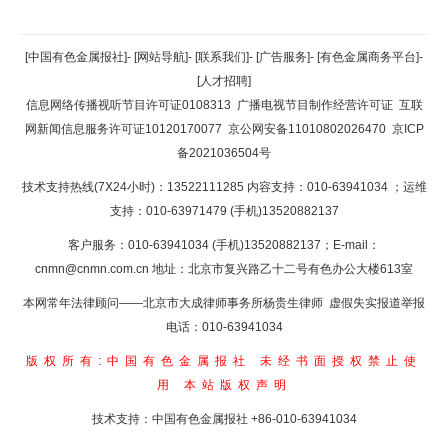
返回顶部
[中国有色金属报社]
-
[网站导航]
-
[联系我们]
-
[广告服务]
-
[有色金属商务平台]
-
[人才招聘]
返回首页
信息网络传播视听节目许可证0108313
广播电视节目制作经营许可证
互联
网新闻信息服务许可证10120170077
京公网安备11010802026470
京ICP
备2021036504号
技术支持热线(7X24小时)：13522111285 内容支持：010-63941034
；运维
支持：010-63971479 (手机)13520882137
客户服务：010-63941034 (手机)13520882137；E-mail：
cnmn@cnmn.com.cn
地址：北京市复兴路乙十二号有色办公大楼613室
本网常年法律顾问——北京市大成律师事务所杨贵生律师 虚假失实报道举报
电话：010-63941034
版权所有:中国有色金属报社
未经书面授权禁止使
用
本站版权声明
技术支持：中国有色金属报社
+86-010-63941034