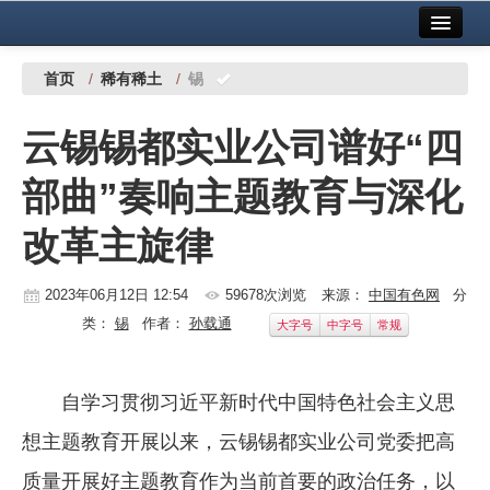
首页
中国有色金属报社主办
广告服务
首页
/
稀有稀土
/
锡
要闻
云锡锡都实业公司谱好“四
铜镍铅锌
部曲”奏响主题教育与深化
铝
改革主旋律
稀有稀土
有色市场
2023年06月12日 12:54
59678次浏览
来源：
中国有色网
分
类：
锡
作者：
孙载通
大字号
中字号
常规
科技
镁钛
自学习贯彻习近平新时代中国特色社会主义思
地矿 建设
想主题教育开展以来，云锡锡都实业公司党委把高
党建工作
质量开展好主题教育作为当前首要的政治任务，以