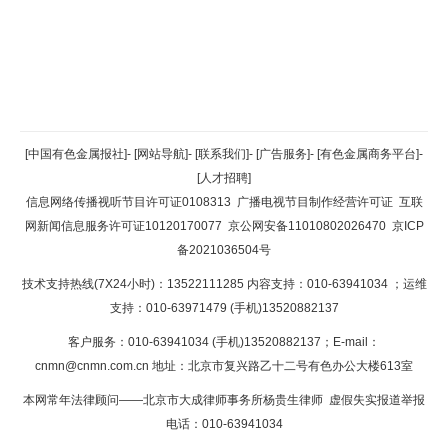
返回顶部
[中国有色金属报社]
-
[网站导航]
-
[联系我们]
-
[广告服务]
-
[有色金属商务平台]
-
[人才招聘]
返回首页
信息网络传播视听节目许可证0108313
广播电视节目制作经营许可证
互联
网新闻信息服务许可证10120170077
京公网安备11010802026470
京ICP
备2021036504号
技术支持热线(7X24小时)：13522111285 内容支持：010-63941034
；运维
支持：010-63971479 (手机)13520882137
客户服务：010-63941034 (手机)13520882137；E-mail：
cnmn@cnmn.com.cn
地址：北京市复兴路乙十二号有色办公大楼613室
本网常年法律顾问——北京市大成律师事务所杨贵生律师 虚假失实报道举报
电话：010-63941034