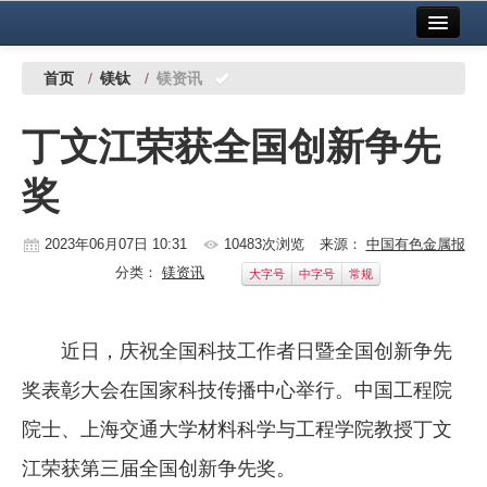
首页
中国有色金属报社主办
广告服务
首页
/
镁钛
/
镁资讯
要闻
丁文江荣获全国创新争先
铜镍铅锌
奖
铝
稀有稀土
2023年06月07日 10:31
10483次浏览
来源：
中国有色金属报
分类：
镁资讯
大字号
中字号
常规
有色市场
科技
近日，庆祝全国科技工作者日暨全国创新争先
镁钛
奖表彰大会在国家科技传播中心举行。中国工程院
地矿 建设
院士、上海交通大学材料科学与工程学院教授丁文
江荣获第三届全国创新争先奖。
党建工作