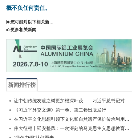
概不负任何责任。
您可能对以下相关新闻同样感兴趣
更多相关新闻
新闻排行榜
一周
每月
让中朝传统友谊之树更加根深叶茂——习近平总书记对朝鲜进行国事访问纪实
《习近平外交文选》第一卷、第二卷出版发行
在习近平文化思想引领下文化和自然遗产保护传承利用工作开创新局面
伟大征程丨延安整风：一次深刻的马克思主义思想教育运动
“绿色中铜”从何而来