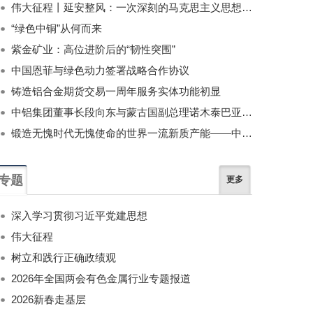
伟大征程丨延安整风：一次深刻的马克思主义思想教育运动
“绿色中铜”从何而来
紫金矿业：高位进阶后的“韧性突围”
中国恩菲与绿色动力签署战略合作协议
铸造铝合金期货交易一周年服务实体功能初显
中铝集团董事长段向东与蒙古国副总理诺木泰巴亚尔举行会谈
锻造无愧时代无愧使命的世界一流新质产能——中国有色金属工业的战略应对与破局之道（二）
专题
更多
深入学习贯彻习近平党建思想
伟大征程
树立和践行正确政绩观
2026年全国两会有色金属行业专题报道
2026新春走基层