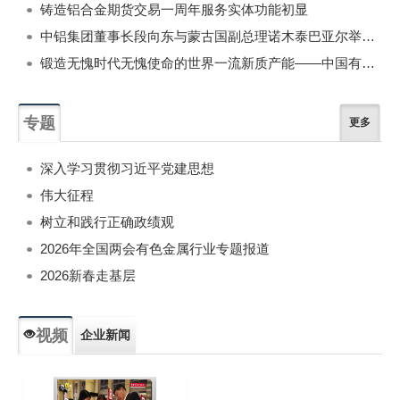
铸造铝合金期货交易一周年服务实体功能初显
中铝集团董事长段向东与蒙古国副总理诺木泰巴亚尔举行会谈
锻造无愧时代无愧使命的世界一流新质产能——中国有色金属工业的战略应对与破局之道（二）
专题
更多
深入学习贯彻习近平党建思想
伟大征程
树立和践行正确政绩观
2026年全国两会有色金属行业专题报道
2026新春走基层
视频
企业新闻
专题新闻
人物专访