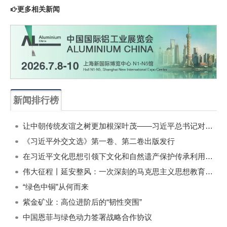
更多相关新闻
新闻排行榜
一周
每月
让中朝传统友谊之树更加根深叶茂——习近平总书记对朝鲜进行国事访问纪实
《习近平外交文选》第一卷、第二卷出版发行
在习近平文化思想引领下文化和自然遗产保护传承利用工作开创新局面
伟大征程丨延安整风：一次深刻的马克思主义思想教育运动
“绿色中铜”从何而来
紫金矿业：高位进阶后的“韧性突围”
中国恩菲与绿色动力签署战略合作协议