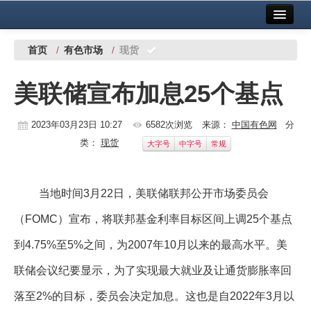
首页
中国有色金属报社主办
广告服务
首页
/
有色市场
/
现货
要闻
美联储宣布加息25个基点
铜镍铅锌
2023年03月23日 10:27
6582次浏览
来源：
中国有色网
分
铝
类：
现货
大字号
中字号
常规
稀有稀土
有色市场
当地时间3月22日，美联储联邦公开市场委员会
科技
（FOMC）宣布，将联邦基金利率目标区间上调25个基点
镁钛
到4.75%至5%之间，为2007年10月以来的最高水平。美
联储会议纪要显示，为了实现最大就业及让通货膨胀率回
地矿 建设
落至2%的目标，委员会决定加息。这也是自2022年3月以
党建工作