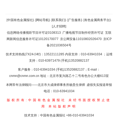
返回顶部
[中国有色金属报社]
-
[网站导航]
-
[联系我们]
-
[广告服务]
-
[有色金属商务平台]
-
[人才招聘]
返回首页
信息网络传播视听节目许可证0108313
广播电视节目制作经营许可证
互联
网新闻信息服务许可证10120170077
京公网安备11010802026470
京ICP
备2021036504号
技术支持热线(7X24小时)：13522111285 内容支持：010-63941034
；运维
支持：010-63971479 (手机)13520882137
客户服务：010-63941034 (手机)13520882137；E-mail：
cnmn@cnmn.com.cn
地址：北京市复兴路乙十二号有色办公大楼613室
本网常年法律顾问——北京市大成律师事务所杨贵生律师 虚假失实报道举报
电话：010-63941034
版权所有:中国有色金属报社
未经书面授权禁止使
用
本站版权声明
技术支持：中国有色金属报社
+86-010-63941034