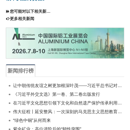
您可能对以下相关新闻同样感兴趣
更多相关新闻
新闻排行榜
一周
每月
让中朝传统友谊之树更加根深叶茂——习近平总书记对朝鲜进行国事访问纪实
《习近平外交文选》第一卷、第二卷出版发行
在习近平文化思想引领下文化和自然遗产保护传承利用工作开创新局面
伟大征程丨延安整风：一次深刻的马克思主义思想教育运动
“绿色中铜”从何而来
紫金矿业：高位进阶后的“韧性突围”