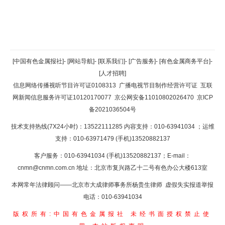
返回顶部
[中国有色金属报社]
-
[网站导航]
-
[联系我们]
-
[广告服务]
-
[有色金属商务平台]
-
[人才招聘]
返回首页
信息网络传播视听节目许可证0108313
广播电视节目制作经营许可证
互联
网新闻信息服务许可证10120170077
京公网安备11010802026470
京ICP
备2021036504号
技术支持热线(7X24小时)：13522111285 内容支持：010-63941034
；运维
支持：010-63971479 (手机)13520882137
客户服务：010-63941034 (手机)13520882137；E-mail：
cnmn@cnmn.com.cn
地址：北京市复兴路乙十二号有色办公大楼613室
本网常年法律顾问——北京市大成律师事务所杨贵生律师 虚假失实报道举报
电话：010-63941034
版权所有:中国有色金属报社
未经书面授权禁止使