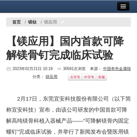
首页
中国有色金属报社主办
广告服务
首页
/
镁钛
/
镁应用
要闻
【镁应用】国内首款可降
铜镍铅锌
解镁骨钉完成临床试验
铝
稀有稀土
2023年02月21日 10:19
30591次浏览
来源：
中国有色金属报
分类：
镁应用
大字号
中字号
常规
有色市场
科技
2月17日，东莞宜安科技股份有限公司（以下简
镁钛
称宜安科技）宣布，由该公司研发的中国首款可降
地矿 建设
解高纯镁骨科植入器械产品——“可降解镁骨内固定
螺钉”完成临床试验，并举行了新闻发布会暨医用镁
党建工作