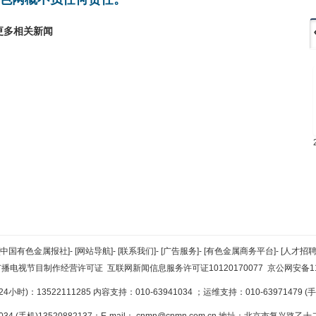
更多相关新闻
[中国有色金属报社]
-
[网站导航]
-
[联系我们]
-
[广告服务]
-
[有色金属商务平台]
-
[人才招聘
广播电视节目制作经营许可证
互联网新闻信息服务许可证10120170077
京公网安备110
小时)：13522111285 内容支持：010-63941034
；运维支持：010-63971479 (手机
34 (手机)13520882137；E-mail：
cnmn@cnmn.com.cn
地址：北京市复兴路乙十二