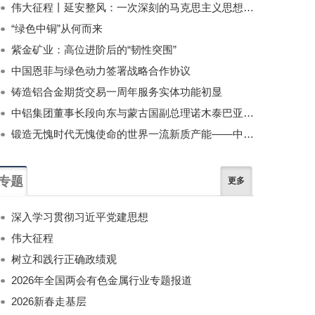
伟大征程丨延安整风：一次深刻的马克思主义思想教育运动
“绿色中铜”从何而来
紫金矿业：高位进阶后的“韧性突围”
中国恩菲与绿色动力签署战略合作协议
铸造铝合金期货交易一周年服务实体功能初显
中铝集团董事长段向东与蒙古国副总理诺木泰巴亚尔举行会谈
锻造无愧时代无愧使命的世界一流新质产能——中国有色金属工业的战略应对与破局之道（二）
专题
更多
深入学习贯彻习近平党建思想
伟大征程
树立和践行正确政绩观
2026年全国两会有色金属行业专题报道
2026新春走基层