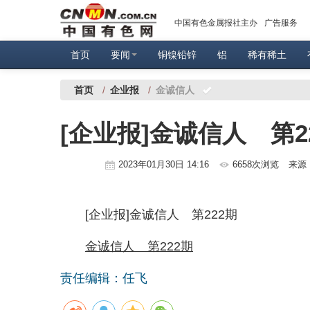
中国有色金属报社主办
广告服务
首页
要闻
铜镍铅锌
铝
稀有稀土
首页
/
企业报
/
金诚信人
[企业报]金诚信人 第2
2023年01月30日 14:16
6658次浏览
来源
[企业报]金诚信人 第222期
金诚信人 第222期
责任编辑：任飞