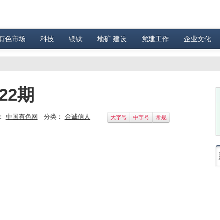
有色市场
科技
镁钛
地矿 建设
党建工作
企业文化
22期
：
中国有色网
分类：
金诚信人
大字号
中字号
常规