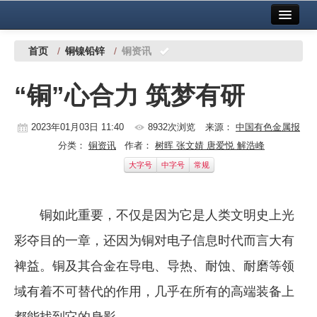
首页
中国有色金属报社主办
广告服务
首页
/
铜镍铅锌
/
铜资讯
要闻
“铜”心合力 筑梦有研
铜镍铅锌
2023年01月03日 11:40
8932次浏览
来源：
中国有色金属报
铝
分类：
铜资讯
作者：
树晖 张文婧 唐爱悦 解浩峰
稀有稀土
大字号
中字号
常规
有色市场
铜如此重要，不仅是因为它是人类文明史上光
科技
彩夺目的一章，还因为铜对电子信息时代而言大有
镁钛
裨益。铜及其合金在导电、导热、耐蚀、耐磨等领
地矿 建设
域有着不可替代的作用，几乎在所有的高端装备上
党建工作
都能找到它的身影。