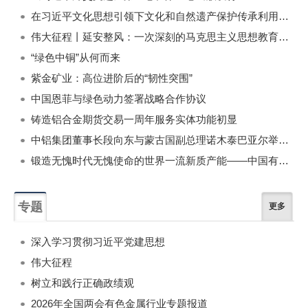
在习近平文化思想引领下文化和自然遗产保护传承利用工作开创新局面
伟大征程丨延安整风：一次深刻的马克思主义思想教育运动
“绿色中铜”从何而来
紫金矿业：高位进阶后的“韧性突围”
中国恩菲与绿色动力签署战略合作协议
铸造铝合金期货交易一周年服务实体功能初显
中铝集团董事长段向东与蒙古国副总理诺木泰巴亚尔举行会谈
锻造无愧时代无愧使命的世界一流新质产能——中国有色金属工业的战略应对与破局之道（二）
专题
更多
深入学习贯彻习近平党建思想
伟大征程
树立和践行正确政绩观
2026年全国两会有色金属行业专题报道