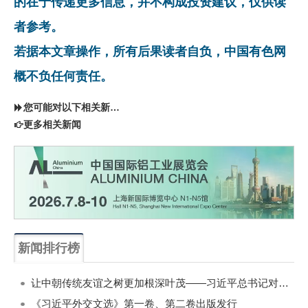
的在于传递更多信息，并不构成投资建议，仅供读
者参考。
若据本文章操作，所有后果读者自负，中国有色网
概不负任何责任。
您可能对以下相关新闻同样感兴趣
更多相关新闻
新闻排行榜
一周
每月
让中朝传统友谊之树更加根深叶茂——习近平总书记对朝鲜进行国事访问纪实
《习近平外交文选》第一卷、第二卷出版发行