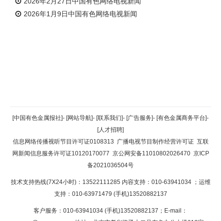
2026年2月27日中国有色网络电视新闻
2026年1月9日中国有色网络电视新闻
返回顶部
[中国有色金属报社]
-
[网站导航]
-
[联系我们]
-
[广告服务]
-
[有色金属商务平台]
-
[人才招聘]
返回首页
信息网络传播视听节目许可证0108313
广播电视节目制作经营许可证
互联
网新闻信息服务许可证10120170077
京公网安备11010802026470
京ICP
备2021036504号
技术支持热线(7X24小时)：13522111285 内容支持：010-63941034
；运维
支持：010-63971479 (手机)13520882137
客户服务：010-63941034 (手机)13520882137；E-mail：