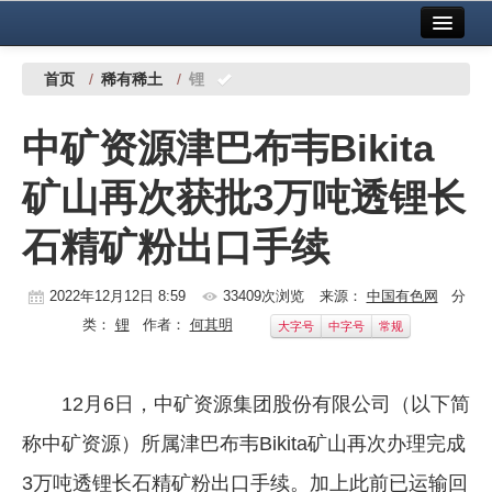
首页
中国有色金属报社主办
广告服务
首页
/
稀有稀土
/
锂
要闻
中矿资源津巴布韦Bikita
铜镍铅锌
矿山再次获批3万吨透锂长
铝
石精矿粉出口手续
稀有稀土
有色市场
2022年12月12日 8:59
33409次浏览
来源：
中国有色网
分
类：
锂
作者：
何其明
大字号
中字号
常规
科技
镁钛
12月6日，中矿资源集团股份有限公司（以下简
地矿 建设
称中矿资源）所属津巴布韦Bikita矿山再次办理完成
党建工作
3万吨透锂长石精矿粉出口手续。加上此前已运输回