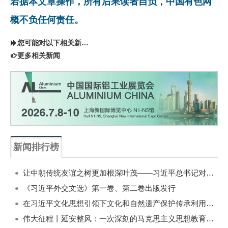
若据本文章操作，所有后果读者自负，中国有色网
概不负任何责任。
您可能对以下相关新闻同样感兴趣
更多相关新闻
新闻排行榜
一周
每月
让中朝传统友谊之树更加根深叶茂——习近平总书记对朝鲜进行国事访问纪实
《习近平外交文选》第一卷、第二卷出版发行
在习近平文化思想引领下文化和自然遗产保护传承利用工作开创新局面
伟大征程丨延安整风：一次深刻的马克思主义思想教育运动