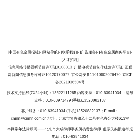
返回顶部
[中国有色金属报社]
-
[网站导航]
-
[联系我们]
-
[广告服务]
-
[有色金属商务平台]
-
[人才招聘]
返回首页
信息网络传播视听节目许可证0108313
广播电视节目制作经营许可证
互联
网新闻信息服务许可证10120170077
京公网安备11010802026470
京ICP
备2021036504号
技术支持热线(7X24小时)：13522111285 内容支持：010-63941034
；运维
支持：010-63971479 (手机)13520882137
客户服务：010-63941034 (手机)13520882137；E-mail：
cnmn@cnmn.com.cn
地址：北京市复兴路乙十二号有色办公大楼613室
本网常年法律顾问——北京市大成律师事务所杨贵生律师 虚假失实报道举报
电话：010-63941034