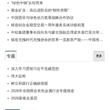
“绿色中铜”从何而来
紫金矿业：高位进阶后的“韧性突围”
中国恩菲与绿色动力签署战略合作协议
铸造铝合金期货交易一周年服务实体功能初显
中铝集团董事长段向东与蒙古国副总理诺木泰巴亚尔举行会谈
锻造无愧时代无愧使命的世界一流新质产能——中国有色金属工业的战略应对与破局之道（二）
专题
更多
深入学习贯彻习近平党建思想
伟大征程
树立和践行正确政绩观
2026年全国两会有色金属行业专题报道
2026新春走基层