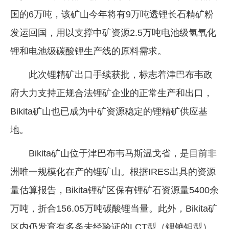
国的6万吨，该矿山今年将有9万吨透锂长石精矿粉
企业文化
发运回国，用以支撑中矿资源2.5万吨电池级氢氧化
《资源再生》杂志
锂和电池级碳酸锂生产线的原料需求。
行情报价
此次锂精矿出口手续获批，标志着津巴布韦政
数字报
府大力支持正规合法锂矿企业的正常生产和出口，
Bikita矿山也已成为中矿资源稳定的锂精矿供应基
地。
Bikita矿山位于津巴布韦马斯温戈省，是目前非
洲唯一规模化在产的锂矿山。根据IRES出具的资源
量估算报告，Bikita锂矿区保有锂矿石资源量5400余
万吨，折合156.05万吨碳酸锂当量。此外，Bikita矿
区内仍发育有多条未经验证的LCT型（锂铯钽型）