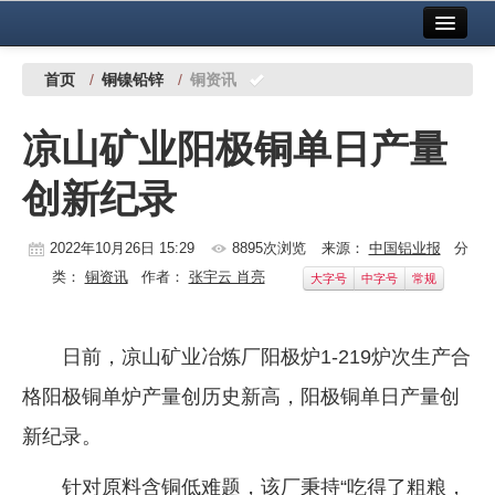
首页
中国有色金属报社主办
广告服务
首页
/
铜镍铅锌
/
铜资讯
要闻
凉山矿业阳极铜单日产量
铜镍铅锌
创新纪录
铝
稀有稀土
2022年10月26日 15:29
8895次浏览
来源：
中国铝业报
分
类：
铜资讯
作者：
张宇云 肖亮
大字号
中字号
常规
有色市场
科技
日前，凉山矿业冶炼厂阳极炉1-219炉次生产合
镁钛
格阳极铜单炉产量创历史新高，阳极铜单日产量创
地矿 建设
新纪录。
党建工作
针对原料含铜低难题，该厂秉持“吃得了粗粮，