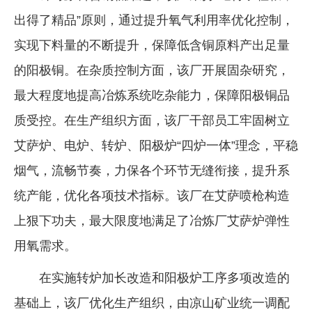
出得了精品”原则，通过提升氧气利用率优化控制，
企业文化
实现下料量的不断提升，保障低含铜原料产出足量
《资源再生》杂志
的阳极铜。在杂质控制方面，该厂开展固杂研究，
行情报价
最大程度地提高冶炼系统吃杂能力，保障阳极铜品
数字报
质受控。在生产组织方面，该厂干部员工牢固树立
艾萨炉、电炉、转炉、阳极炉“四炉一体”理念，平稳
烟气，流畅节奏，力保各个环节无缝衔接，提升系
统产能，优化各项技术指标。该厂在艾萨喷枪构造
上狠下功夫，最大限度地满足了冶炼厂艾萨炉弹性
用氧需求。
在实施转炉加长改造和阳极炉工序多项改造的
基础上，该厂优化生产组织，由凉山矿业统一调配