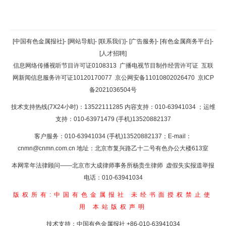
返回顶部
[中国有色金属报社]
-
[网站导航]
-
[联系我们]
-
[广告服务]
-
[有色金属商务平台]
-
[人才招聘]
返回首页
信息网络传播视听节目许可证0108313
广播电视节目制作经营许可证
互联
网新闻信息服务许可证10120170077
京公网安备11010802026470
京ICP
备2021036504号
技术支持热线(7X24小时)：13522111285 内容支持：010-63941034
；运维
支持：010-63971479 (手机)13520882137
客户服务：010-63941034 (手机)13520882137；E-mail：
cnmn@cnmn.com.cn
地址：北京市复兴路乙十二号有色办公大楼613室
本网常年法律顾问——北京市大成律师事务所杨贵生律师 虚假失实报道举报
电话：010-63941034
版权所有:中国有色金属报社
未经书面授权禁止使
用
本站版权声明
技术支持：中国有色金属报社
+86-010-63941034