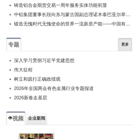
铸造铝合金期货交易一周年服务实体功能初显
中铝集团董事长段向东与蒙古国副总理诺木泰巴亚尔举行会谈
锻造无愧时代无愧使命的世界一流新质产能——中国有色金属工业的战略应对与破局之道（二）
专题
更多
深入学习贯彻习近平党建思想
伟大征程
树立和践行正确政绩观
2026年全国两会有色金属行业专题报道
2026新春走基层
视频
企业新闻
专题新闻
人物专访