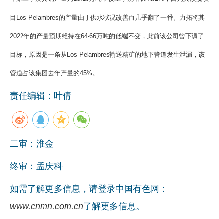
企业文化
目Los Pelambres的产量由于供水状况改善而几乎翻了一番。力拓将其
《资源再生》杂志
2022年的产量预期维持在64-66万吨的低端不变，此前该公司曾下调了
行情报价
目标，原因是一条从Los Pelambres输送精矿的地下管道发生泄漏，该
管道占该集团去年产量的45%。
数字报
责任编辑：叶倩
二审：淮金
终审：孟庆科
如需了解更多信息，请登录中国有色网：
www.cnmn.com.cn
了解更多信息。