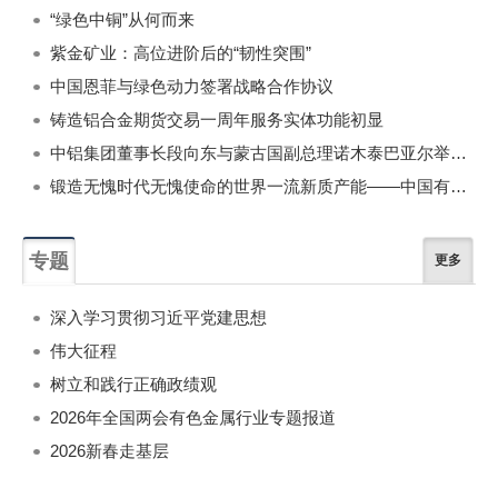
“绿色中铜”从何而来
紫金矿业：高位进阶后的“韧性突围”
中国恩菲与绿色动力签署战略合作协议
铸造铝合金期货交易一周年服务实体功能初显
中铝集团董事长段向东与蒙古国副总理诺木泰巴亚尔举行会谈
锻造无愧时代无愧使命的世界一流新质产能——中国有色金属工业的战略应对与破局之道（二）
专题
更多
深入学习贯彻习近平党建思想
伟大征程
树立和践行正确政绩观
2026年全国两会有色金属行业专题报道
2026新春走基层