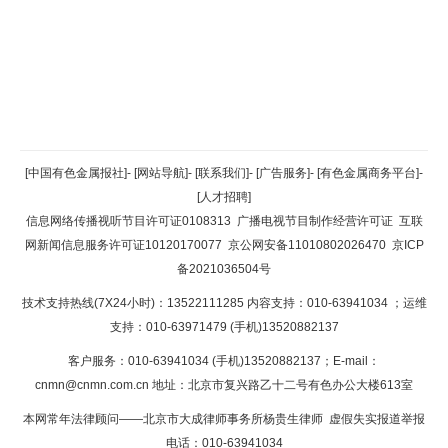
返回顶部
[中国有色金属报社]
-
[网站导航]
-
[联系我们]
-
[广告服务]
-
[有色金属商务平台]
-
[人才招聘]
返回首页
信息网络传播视听节目许可证0108313
广播电视节目制作经营许可证
互联
网新闻信息服务许可证10120170077
京公网安备11010802026470
京ICP
备2021036504号
技术支持热线(7X24小时)：13522111285 内容支持：010-63941034
；运维
支持：010-63971479 (手机)13520882137
客户服务：010-63941034 (手机)13520882137；E-mail：
cnmn@cnmn.com.cn
地址：北京市复兴路乙十二号有色办公大楼613室
本网常年法律顾问——北京市大成律师事务所杨贵生律师 虚假失实报道举报
电话：010-63941034