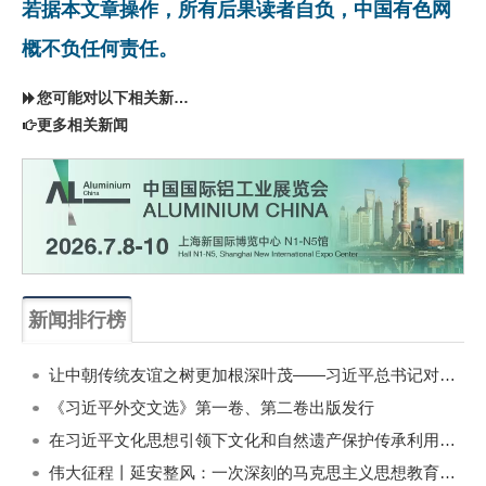
若据本文章操作，所有后果读者自负，中国有色网
概不负任何责任。
您可能对以下相关新闻同样感兴趣
更多相关新闻
新闻排行榜
一周
每月
让中朝传统友谊之树更加根深叶茂——习近平总书记对朝鲜进行国事访问纪实
《习近平外交文选》第一卷、第二卷出版发行
在习近平文化思想引领下文化和自然遗产保护传承利用工作开创新局面
伟大征程丨延安整风：一次深刻的马克思主义思想教育运动