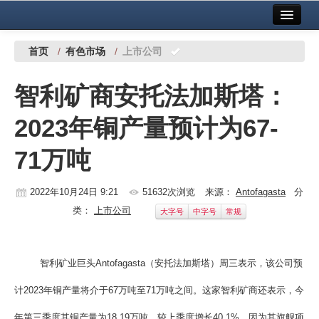
首页
中国有色金属报社主办
广告服务
首页
/
有色市场
/
上市公司
要闻
智利矿商安托法加斯塔：
铜镍铅锌
2023年铜产量预计为67-
铝
71万吨
稀有稀土
有色市场
2022年10月24日 9:21
51632次浏览
来源：
Antofagasta
分
类：
上市公司
大字号
中字号
常规
科技
镁钛
智利矿业巨头Antofagasta（安托法加斯塔）周三表示，该公司预
地矿 建设
计2023年铜产量将介于67万吨至71万吨之间。这家智利矿商还表示，今
党建工作
年第三季度其铜产量为18.19万吨，较上季度增长40.1%，因为其旗舰项