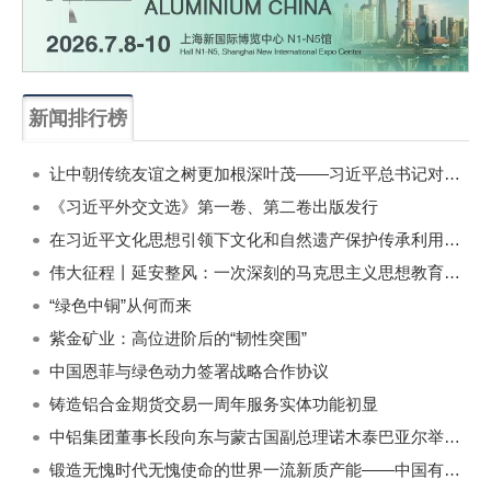
新闻排行榜
一周
每月
让中朝传统友谊之树更加根深叶茂——习近平总书记对朝鲜进行国事访问纪实
《习近平外交文选》第一卷、第二卷出版发行
在习近平文化思想引领下文化和自然遗产保护传承利用工作开创新局面
伟大征程丨延安整风：一次深刻的马克思主义思想教育运动
“绿色中铜”从何而来
紫金矿业：高位进阶后的“韧性突围”
中国恩菲与绿色动力签署战略合作协议
铸造铝合金期货交易一周年服务实体功能初显
中铝集团董事长段向东与蒙古国副总理诺木泰巴亚尔举行会谈
锻造无愧时代无愧使命的世界一流新质产能——中国有色金属工业的战略应对与破局之道（二）