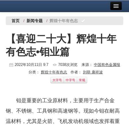
首页
中国有色金属报社主办
广告服务
首页
/
新闻专题
/
辉煌十年有色志
要闻
【喜迎二十大】辉煌十年
铜镍铅锌
有色志•钼业篇
铝
稀有稀土
2022年10月11日 9:7
7038次浏览
来源：
中国有色金属报
分类：
辉煌十年有色志
作者：
刘萌 康祥波
有色市场
大字号
中字号
常规
科技
钼是重要的工业原材料，主要用于生产合金
镁钛
钢、不锈钢、工具钢和高速钢等。现如今钼在耐高
地矿 建设
温材料，尤其是火箭、飞机发动机领域也发挥着重
党建工作