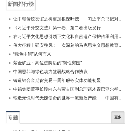
新闻排行榜
一周
每月
让中朝传统友谊之树更加根深叶茂——习近平总书记对朝鲜进行国事访问纪实
《习近平外交文选》第一卷、第二卷出版发行
在习近平文化思想引领下文化和自然遗产保护传承利用工作开创新局面
伟大征程丨延安整风：一次深刻的马克思主义思想教育运动
“绿色中铜”从何而来
紫金矿业：高位进阶后的“韧性突围”
中国恩菲与绿色动力签署战略合作协议
铸造铝合金期货交易一周年服务实体功能初显
中铝集团董事长段向东与蒙古国副总理诺木泰巴亚尔举行会谈
锻造无愧时代无愧使命的世界一流新质产能——中国有色金属工业的战略应对与破局之道（二）
专题
更多