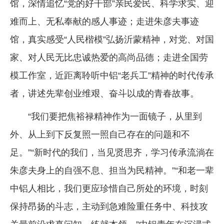
馆，深情追忆“党的好干部”亲民爱民、科学求实、迎
难而上、无私奉献的感人事迹；走进朱彦夫事迹
馆，真实感受“人民楷模”弘扬沂蒙精神，对党、对国
家、对人民无比忠诚热爱的高尚品德；走进全国劳
模工作室，近距离聆听中铝“老兵工”精神的时代传承
者，讲述先辈创业维艰、奋斗以成的青春故事。
“我们要把焦裕禄精神作为一面镜子，从里到
外、从上到下反复照一照自己存在的问题和不
足。”“新时代的我们，当见贤思齐，学习传承流淌在
朱彦夫身上的自强不息、担当为民精神。”“和老一辈
中铝人相比，我们更应珍惜自己所处的环境，时刻
保持昂扬的斗志，主动到急难险重任务中、科技攻