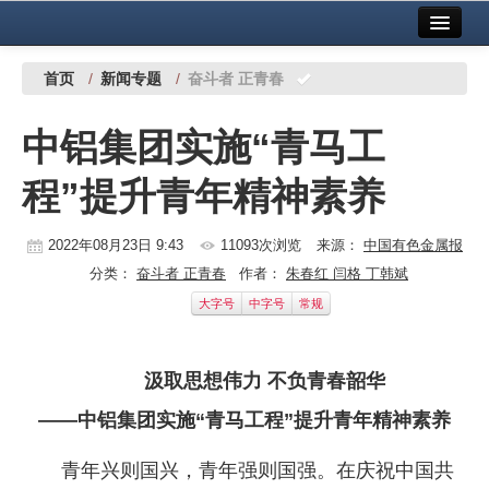
首页
中国有色金属报社主办
广告服务
首页
/
新闻专题
/
奋斗者 正青春
要闻
中铝集团实施“青马工
铜镍铅锌
程”提升青年精神素养
铝
稀有稀土
2022年08月23日 9:43
11093次浏览
来源：
中国有色金属报
分类：
奋斗者 正青春
作者：
朱春红 闫格 丁韩斌
有色市场
大字号
中字号
常规
科技
汲取思想伟力 不负青春韶华
镁钛
——中铝集团实施“青马工程”提升青年精神素养
地矿 建设
青年兴则国兴，青年强则国强。在庆祝中国共
党建工作