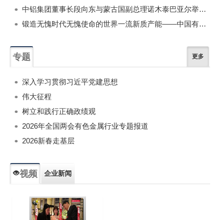
中铝集团董事长段向东与蒙古国副总理诺木泰巴亚尔举行会谈
锻造无愧时代无愧使命的世界一流新质产能——中国有色金属工业的战略应对与破局之道（二）
专题
更多
深入学习贯彻习近平党建思想
伟大征程
树立和践行正确政绩观
2026年全国两会有色金属行业专题报道
2026新春走基层
视频
企业新闻
专题新闻
人物专访