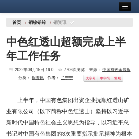
首页
中国有色金属报社主办
广告服务
首页
/
铜镍铅锌
/
铜资讯
要闻
中色红透山超额完成上半
铜镍铅锌
年工作任务
铝
稀有稀土
2022年08月15日 16:0
7706次浏览
来源：
中国有色金属报
分类：
铜资讯
作者：
兰宁宁
大字号
中字号
常规
有色市场
科技
上半年，中国有色集团出资企业抚顺红透山矿
镁钛
业有限公司（以下简称中色红透山）坚持以习近平
地矿 建设
新时代中国特色社会主义思想为指导，以习近平总
书记对中国有色集团的3次重要指示批示精神为根本
党建工作