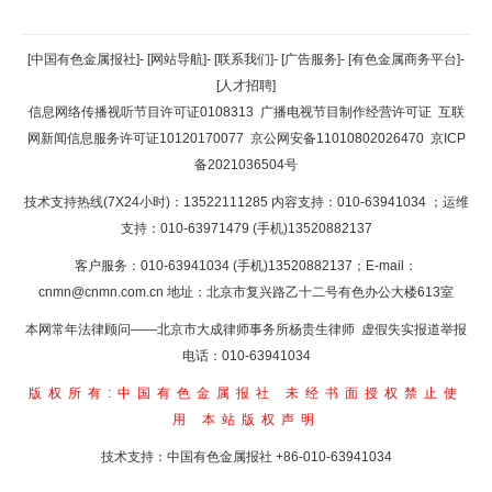
返回顶部
[中国有色金属报社]
-
[网站导航]
-
[联系我们]
-
[广告服务]
-
[有色金属商务平台]
-
[人才招聘]
返回首页
信息网络传播视听节目许可证0108313
广播电视节目制作经营许可证
互联
网新闻信息服务许可证10120170077
京公网安备11010802026470
京ICP
备2021036504号
技术支持热线(7X24小时)：13522111285 内容支持：010-63941034
；运维
支持：010-63971479 (手机)13520882137
客户服务：010-63941034 (手机)13520882137；E-mail：
cnmn@cnmn.com.cn
地址：北京市复兴路乙十二号有色办公大楼613室
本网常年法律顾问——北京市大成律师事务所杨贵生律师 虚假失实报道举报
电话：010-63941034
版权所有:中国有色金属报社
未经书面授权禁止使
用
本站版权声明
技术支持：中国有色金属报社
+86-010-63941034