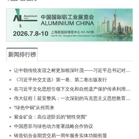
新闻排行榜
一周
每月
让中朝传统友谊之树更加根深叶茂——习近平总书记对朝鲜进行国事访问纪实
《习近平外交文选》第一卷、第二卷出版发行
在习近平文化思想引领下文化和自然遗产保护传承利用工作开创新局面
伟大征程丨延安整风：一次深刻的马克思主义思想教育运动
“绿色中铜”从何而来
紫金矿业：高位进阶后的“韧性突围”
中国恩菲与绿色动力签署战略合作协议
铸造铝合金期货交易一周年服务实体功能初显